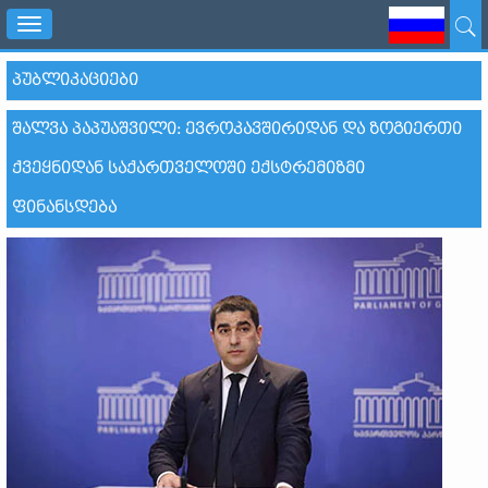
Toggle
navigation
ᲞᲣᲑᲚᲘᲙᲐᲪᲘᲔᲑᲘ
ᲨᲐᲚᲕᲐ ᲞᲐᲞᲣᲐᲨᲕᲘᲚᲘ: ᲔᲕᲠᲝᲙᲐᲕᲨᲘᲠᲘᲓᲐᲜ ᲓᲐ ᲖᲝᲒᲘᲔᲠᲗᲘ
ᲥᲕᲔᲧᲜᲘᲓᲐᲜ ᲡᲐᲥᲐᲠᲗᲕᲔᲚᲝᲨᲘ ᲔᲥᲡᲢᲠᲔᲛᲘᲖᲛᲘ
ᲤᲘᲜᲐᲜᲡᲓᲔᲑᲐ