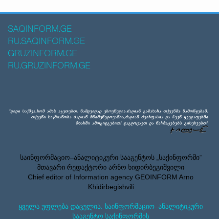
SAQINFORM.GE
RU.SAQINFORM.GE
GRUZINFORM.GE
RU.GRUZINFORM.GE
საინფორმაციო–ანალიტიკური სააგენტოს „საქინფორმი”
მთავარი რედაქტორი არნო ხიდირბეგიშვილი
Chief editor of Information agency GEOINFORM Arno
Khidirbegishvili
ყველა უფლება დაცულია. საინფორმაციო–ანალიტიკური
სააგენტო საქინფორმის