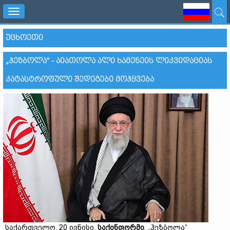
Toggle
navigation
ᲣᲪᲮᲝᲔᲗᲘ
„ᲰᲔᲖᲑᲝᲚᲐ“ - ᲐᲘᲐᲗᲝᲚᲐ ᲐᲚᲘ ᲮᲐᲛᲔᲜᲔᲘᲡ ᲚᲘᲙᲕᲘᲓᲐᲪᲘᲐᲡ
ᲙᲐᲢᲐᲡᲢᲠᲝᲤᲣᲚᲘ ᲨᲔᲓᲔᲒᲔᲑᲘ ᲛᲝᲰᲧᲕᲔᲑᲐ
საქართველო, 20 ივნისი,
საქინფორმი
. „ჰეზბოლა“