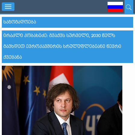
Toggle
navigation
ᲡᲐᲖᲝᲒᲐᲓᲝᲔᲑᲐ
ᲘᲠᲐᲙᲚᲘ ᲙᲝᲑᲐᲮᲘᲫᲔ: ᲒᲕᲐᲥᲕᲡ ᲡᲣᲠᲕᲘᲚᲘ, 2030 ᲬᲔᲚᲡ
ᲒᲐᲕᲮᲓᲔᲗ ᲔᲕᲠᲝᲙᲐᲕᲨᲘᲠᲘᲡ ᲡᲠᲣᲚᲣᲤᲚᲔᲑᲘᲐᲜᲘ ᲬᲔᲕᲠᲘ
ᲥᲕᲔᲧᲐᲜᲐ