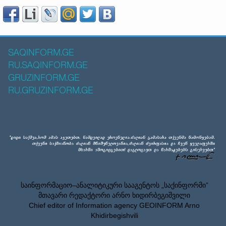
SAQINFORM.GE
RU.SAQINFORM.GE
GRUZINFORM.GE
RU.GRUZINFORM.GE
საინფორმაციო–ანალიტიკური სააგენტოს „საქინფორმი”
მთავარი რედაქტორი არნო ხიდირბეგიშვილი
Chief editor of Information agency GEOINFORM Arno
Khidirbegishvili