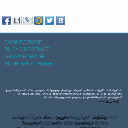
SAQINFORM.GE
RU.SAQINFORM.GE
GRUZINFORM.GE
RU.GRUZINFORM.GE
საინფორმაციო–ანალიტიკური სააგენტოს „საქინფორმი”
მთავარი რედაქტორი არნო ხიდირბეგიშვილი