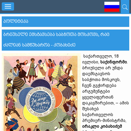
Toggle
navigation
ᲞᲝᲚᲘᲢᲘᲙᲐ
ᲑᲠᲘᲣᲡᲔᲚᲘ ᲔᲛᲡᲒᲐᲕᲡᲔᲑᲐ ᲡᲐᲑᲭᲝᲗᲐ ᲛᲝᲡᲙᲝᲕᲡ, ᲠᲐᲪ
ᲫᲐᲚᲘᲐᲜ ᲡᲐᲛᲬᲣᲮᲐᲠᲝᲐ - ᲙᲝᲑᲐᲮᲘᲫᲔ
საქართველო, 18
ივლისი,
საქინფორმი
.
ბრიუსელი არ უნდა
დაემსგავსოს
საბჭოთა მოსკოვს,
ჩვენ გვჭირდება
არგუმენტები
ყველაფერთან
დაკავშირებით, – ამის
შესახებ
საქართველოს
პრემიერ-მინისტრმა,
ირაკლი კობახიძემ