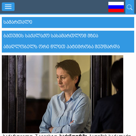
Toggle
navigation
ᲡᲐᲛᲐᲠᲗᲐᲚᲘ
ᲑᲐᲗᲣᲛᲘᲡ ᲡᲐᲥᲐᲚᲐᲥᲝ ᲡᲐᲡᲐᲛᲐᲠᲗᲚᲝᲛ ᲛᲖᲘᲐ
ᲐᲛᲐᲦᲚᲝᲑᲔᲚᲡ ᲝᲠᲘ ᲬᲚᲘᲗ ᲞᲐᲢᲘᲛᲠᲝᲑᲐ ᲨᲔᲣᲤᲐᲠᲓᲐ