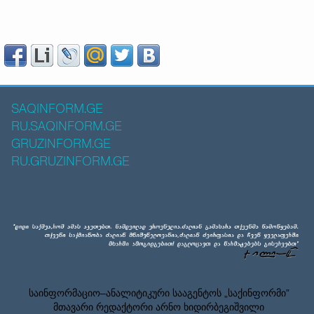
SAQINFORM.GE
RU.SAQINFORM.GE
GRUZINFORM.GE
RU.GRUZINFORM.GE
საინფორმაციო–ანალიტიკური სააგენტოს „საქინფორმი”
მთავარი რედაქტორი არნო ხიდირბეგიშვილი