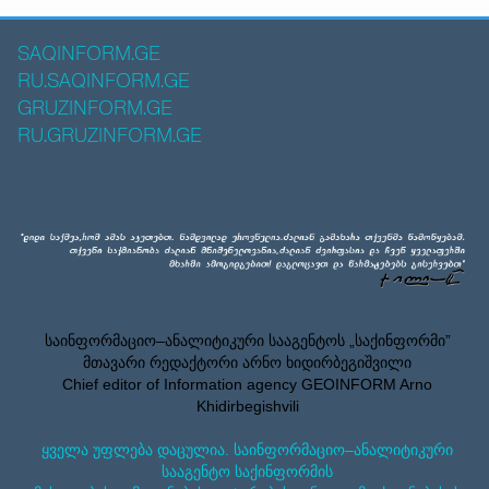
SAQINFORM.GE
RU.SAQINFORM.GE
GRUZINFORM.GE
RU.GRUZINFORM.GE
საინფორმაციო–ანალიტიკური სააგენტოს „საქინფორმი”
მთავარი რედაქტორი არნო ხიდირბეგიშვილი
Chief editor of Information agency GEOINFORM Arno
Khidirbegishvili
ყველა უფლება დაცულია. საინფორმაციო–ანალიტიკური
სააგენტო საქინფორმის