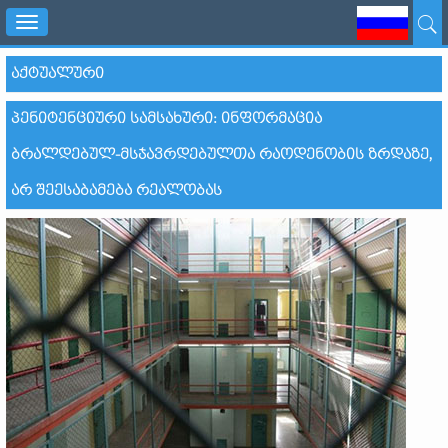
Toggle
navigation
ᲐᲥᲢᲣᲐᲚᲣᲠᲘ
ᲞᲔᲜᲘᲢᲔᲜᲪᲘᲣᲠᲘ ᲡᲐᲛᲡᲐᲮᲣᲠᲘ: ᲘᲜᲤᲝᲠᲛᲐᲪᲘᲐ
ᲑᲠᲐᲚᲓᲔᲑᲣᲚ-ᲛᲡᲯᲐᲕᲠᲓᲔᲑᲣᲚᲗᲐ ᲠᲐᲝᲓᲔᲜᲝᲑᲘᲡ ᲖᲠᲓᲐᲖᲔ,
ᲐᲠ ᲨᲔᲔᲡᲐᲑᲐᲛᲔᲑᲐ ᲠᲔᲐᲚᲝᲑᲐᲡ