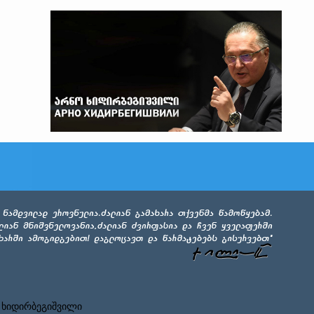
 ხიდირბეგიშვილი