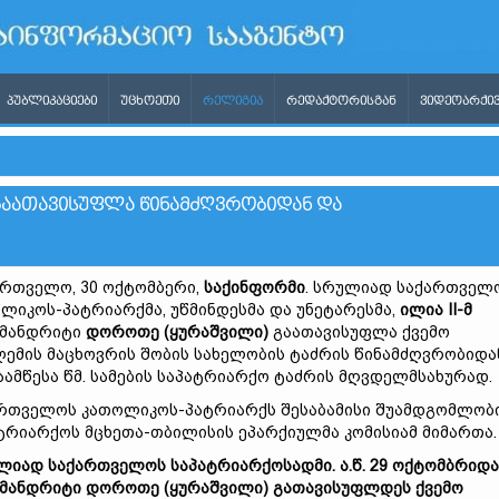
ᲞᲣᲑᲚᲘᲙᲐᲪᲘᲔᲑᲘ
ᲣᲪᲮᲝᲔᲗᲘ
ᲠᲔᲚᲘᲒᲘᲐ
ᲠᲔᲓᲐᲥᲢᲝᲠᲘᲡᲒᲐᲜ
ᲕᲘᲓᲔᲝᲐᲠᲥᲘᲕ
ᲒᲐᲐᲗᲐᲕᲘᲡᲣᲤᲚᲐ ᲬᲘᲜᲐᲛᲫᲦᲕᲠᲝᲑᲘᲓᲐᲜ ᲓᲐ
რთველო, 30 ოქტომბერი,
საქინფორმი
. სრულიად საქართველ
ლიკოს-პატრიარქმა, უწმინდესმა და უნეტარესმა,
ილია II-მ
იმანდრიტი
დოროთე (ყურაშვილი)
გაათავისუფლა ქვემო
ემის მაცხოვრის შობის სახელობის ტაძრის წინამძღვრობიდა
აამწესა წმ. სამების საპატრიარქო ტაძრის მღვდელმსახურად.
რთველოს კათოლიკოს-პატრიარქს შესაბამისი შუამდგომლობ
ტრიარქოს მცხეთა-თბილისის ეპარქიულმა კომისიამ მიმართა.
ლიად საქართველოს საპატრიარქოსადმი. ა.წ. 29 ოქტომბრიდა
მანდრიტი დოროთე (ყურაშვილი) გათავისუფლდეს ქვემო