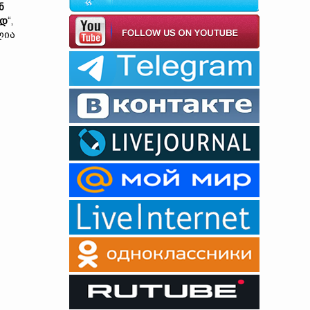
ნ
ად
“,
ლია