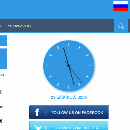
Ი
ᲤᲝᲢᲝᲐᲠᲥᲘᲕᲘ
ოს
ნ
09 აგვისტო 2026
ით
ნ