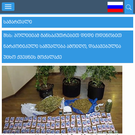
Toggle
navigation
ᲡᲐᲛᲐᲠᲗᲐᲚᲘ
ᲨᲡᲡ: ᲞᲝᲚᲘᲪᲘᲐᲛ ᲒᲐᲜᲡᲐᲙᲣᲗᲠᲔᲑᲘᲗ ᲓᲘᲓᲘ ᲝᲓᲔᲜᲝᲑᲘᲗ
ᲜᲐᲠᲙᲝᲢᲘᲙᲣᲚᲘ ᲡᲐᲨᲣᲐᲚᲔᲑᲐ ᲐᲛᲝᲘᲦᲝ, ᲓᲐᲙᲐᲕᲔᲑᲣᲚᲘᲐ
ᲣᲪᲮᲝ ᲥᲕᲔᲧᲜᲘᲡ ᲛᲝᲥᲐᲚᲐᲥᲔ