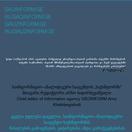
SAQINFORM.GE
RU.SAQINFORM.GE
GRUZINFORM.GE
RU.GRUZINFORM.GE
საინფორმაციო–ანალიტიკური სააგენტოს „საქინფორმი”
მთავარი რედაქტორი არნო ხიდირბეგიშვილი
Chief editor of Information agency GEOINFORM Arno
Khidirbegishvili
ყველა უფლება დაცულია. საინფორმაციო–ანალიტიკური
სააგენტო საქინფორმის
მასალების გამოყენების, ციტირებისა ანდა გამოქვეყნებისას