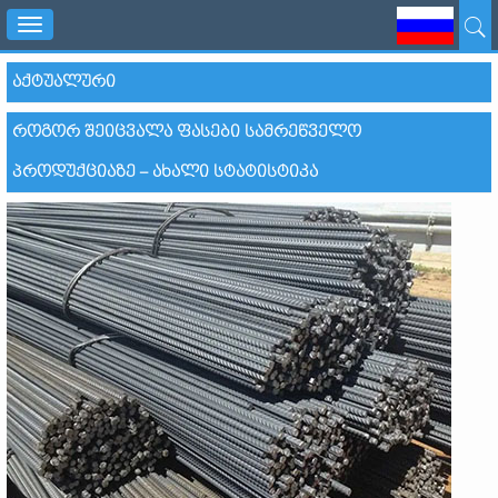
Toggle
navigation
ᲐᲥᲢᲣᲐᲚᲣᲠᲘ
ᲠᲝᲒᲝᲠ ᲨᲔᲘᲪᲕᲐᲚᲐ ᲤᲐᲡᲔᲑᲘ ᲡᲐᲛᲠᲔᲬᲕᲔᲚᲝ
ᲞᲠᲝᲓᲣᲥᲪᲘᲐᲖᲔ – ᲐᲮᲐᲚᲘ ᲡᲢᲐᲢᲘᲡᲢᲘᲙᲐ