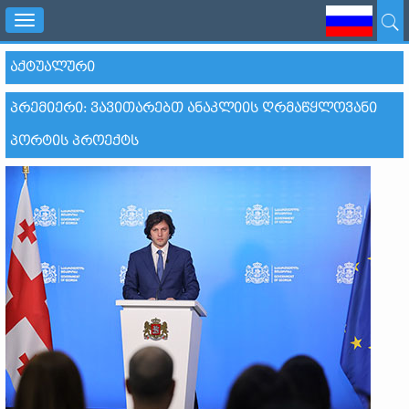
Toggle
navigation
ᲐᲥᲢᲣᲐᲚᲣᲠᲘ
ᲞᲠᲔᲛᲘᲔᲠᲘ: ᲕᲐᲕᲘᲗᲐᲠᲔᲑᲗ ᲐᲜᲐᲙᲚᲘᲘᲡ ᲦᲠᲛᲐᲬᲧᲚᲝᲕᲐᲜᲘ
ᲞᲝᲠᲢᲘᲡ ᲞᲠᲝᲔᲥᲢᲡ