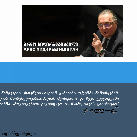
 ხიდირბეგიშვილი