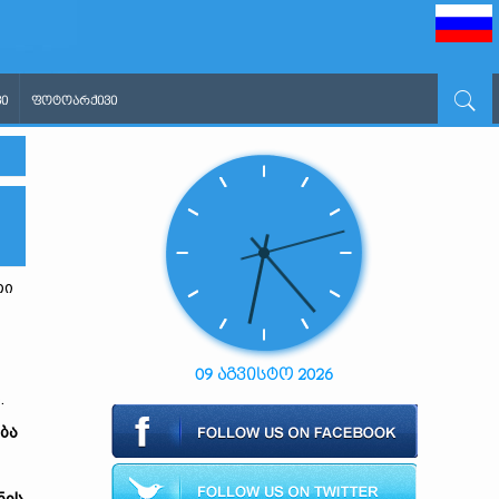
Ი
ᲤᲝᲢᲝᲐᲠᲥᲘᲕᲘ
თი
09 აგვისტო 2026
.
ბა