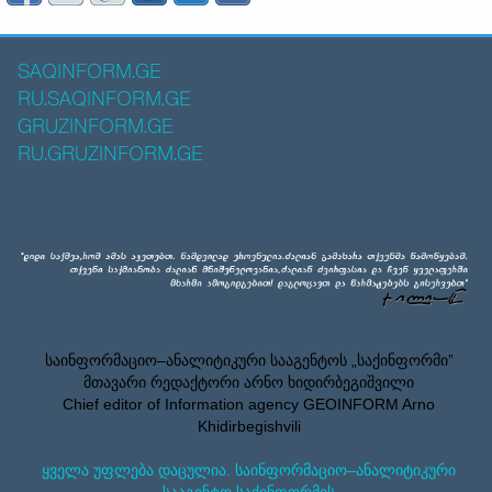
SAQINFORM.GE
RU.SAQINFORM.GE
GRUZINFORM.GE
RU.GRUZINFORM.GE
საინფორმაციო–ანალიტიკური სააგენტოს „საქინფორმი”
მთავარი რედაქტორი არნო ხიდირბეგიშვილი
Chief editor of Information agency GEOINFORM Arno
Khidirbegishvili
ყველა უფლება დაცულია. საინფორმაციო–ანალიტიკური
სააგენტო საქინფორმის