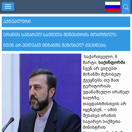
Toggle
navigation
ᲐᲥᲢᲣᲐᲚᲣᲠᲘ
ᲘᲠᲐᲜᲘᲡ ᲡᲐᲒᲐᲠᲔᲝ ᲡᲐᲥᲛᲔᲗᲐ ᲛᲘᲜᲘᲡᲢᲠᲘᲡ ᲛᲝᲐᲓᲒᲘᲚᲔ:
ᲩᲕᲔᲜ ᲐᲠ ᲕᲘᲦᲔᲑᲗ ᲛᲘᲖᲐᲜᲨᲘ ᲛᲔᲖᲝᲑᲔᲚ ᲥᲕᲔᲧᲜᲔᲑᲡ
საქართველო, 6
მარტი,
საქინფორმი
.
ჩვენ არ ვიღებთ
მიზანში მეზობელ
ქვეყნებს, თუ მათ
ტერიტორიას
უდანაშაულო ირანელ
ხალხზე
თავდასხმისთვის არ
იყენებენ, – ამის
შესახებ ირანის
საგარეო საქმეთა
მინისტრის