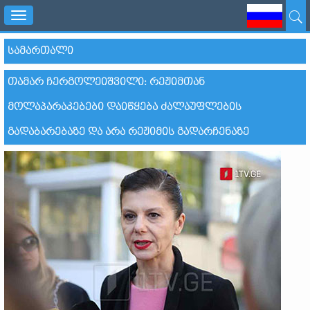
Toggle
navigation
ᲡᲐᲛᲐᲠᲗᲐᲚᲘ
ᲗᲐᲛᲐᲠ ᲩᲔᲠᲒᲝᲚᲔᲘᲨᲕᲘᲚᲘ: ᲠᲔᲟᲘᲛᲗᲐᲜ
ᲛᲝᲚᲐᲞᲐᲠᲐᲙᲔᲑᲔᲑᲘ ᲓᲐᲘᲬᲧᲔᲑᲐ ᲫᲐᲚᲐᲣᲤᲚᲔᲑᲘᲡ
ᲒᲐᲓᲐᲑᲐᲠᲔᲑᲐᲖᲔ ᲓᲐ ᲐᲠᲐ ᲠᲔᲟᲘᲛᲘᲡ ᲒᲐᲓᲐᲠᲩᲔᲜᲐᲖᲔ