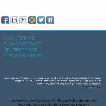
SAQINFORM.GE
RU.SAQINFORM.GE
GRUZINFORM.GE
RU.GRUZINFORM.GE
საინფორმაციო–ანალიტიკური სააგენტოს „საქინფორმი”
მთავარი რედაქტორი არნო ხიდირბეგიშვილი