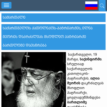
Toggle
navigation
ᲡᲐᲛᲐᲠᲗᲐᲚᲘ
ᲡᲐᲥᲐᲠᲗᲕᲔᲚᲝᲡ ᲙᲐᲗᲝᲚᲘᲙᲝᲡ-ᲞᲐᲢᲠᲘᲐᲠᲥᲘᲡ, ᲘᲚᲘᲐ
ᲛᲔᲝᲠᲘᲡ ᲓᲐᲙᲠᲫᲐᲚᲕᲐᲡ ᲛᲡᲝᲤᲚᲘᲝ ᲞᲐᲢᲠᲘᲐᲠᲥᲘ
ᲑᲐᲠᲗᲚᲝᲛᲔ ᲓᲐᲔᲡᲬᲠᲔᲑᲐ
საქართველო, 19
მარტი,
საქინფორმი
.
სრულიად
საქართველოს
კათოლიკოს-
პატრიარქის,
ილია
მეორის
დაკრძალვას
მსოფლიო
პატრიარქი,
ყოვლადუწმინდესი
ბართლომე