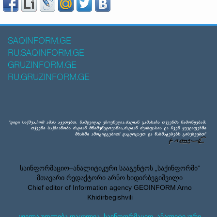
SAQINFORM.GE
RU.SAQINFORM.GE
GRUZINFORM.GE
RU.GRUZINFORM.GE
საინფორმაციო–ანალიტიკური სააგენტოს „საქინფორმი”
მთავარი რედაქტორი არნო ხიდირბეგიშვილი
Chief editor of Information agency GEOINFORM Arno
Khidirbegishvili
ყველა უფლება დაცულია. საინფორმაციო–ანალიტიკური