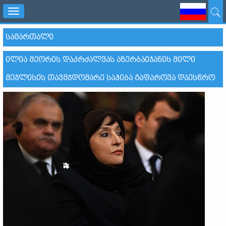
Toggle
navigation
ᲡᲐᲛᲐᲠᲗᲐᲚᲘ
ᲘᲚᲘᲐ ᲛᲔᲝᲠᲘᲡ ᲓᲐᲙᲠᲫᲐᲚᲕᲐᲡ ᲐᲖᲔᲠᲑᲐᲘᲯᲐᲜᲘᲡ ᲛᲘᲚᲘ
ᲛᲔᲯᲚᲘᲡᲘᲡ ᲗᲐᲕᲛᲯᲓᲝᲛᲐᲠᲔ ᲡᲐᲰᲘᲑᲐ ᲒᲐᲤᲐᲠᲝᲕᲐ ᲓᲐᲔᲡᲬᲠᲝ