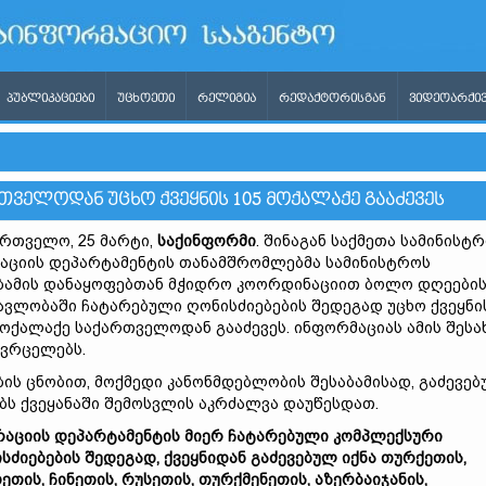
ᲞᲣᲑᲚᲘᲙᲐᲪᲘᲔᲑᲘ
ᲣᲪᲮᲝᲔᲗᲘ
ᲠᲔᲚᲘᲒᲘᲐ
ᲠᲔᲓᲐᲥᲢᲝᲠᲘᲡᲒᲐᲜ
ᲕᲘᲓᲔᲝᲐᲠᲥᲘᲕ
ᲗᲕᲔᲚᲝᲓᲐᲜ ᲣᲪᲮᲝ ᲥᲕᲔᲧᲜᲘᲡ 105 ᲛᲝᲥᲐᲚᲐᲥᲔ ᲒᲐᲐᲫᲔᲕᲔᲡ
რთველო, 25 მარტი,
საქინფორმი
. შინაგან საქმეთა სამინისტ
აციის დეპარტამენტის თანამშრომლებმა სამინისტროს
ბამის დანაყოფებთან მჭიდრო კოორდინაციით ბოლო დღეები
ავლობაში ჩატარებული ღონისძიებების შედეგად უცხო ქვეყნი
მოქალაქე საქართველოდან გააძევეს. ინფორმაციას ამის შესა
ავრცელებს.
ბის ცნობით, მოქმედი კანონმდებლობის შესაბამისად, გაძევე
ბს ქვეყანაში შემოსვლის აკრძალვა დაუწესდათ.
რაციის დეპარტამენტის მიერ ჩატარებული კომპლექსური
სძიებების შედეგად, ქვეყნიდან გაძევებულ იქნა თურქეთის,
ეთის, ჩინეთის, რუსეთის, თურქმენეთის, აზერბაიჯანის,