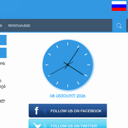
Ი
ᲤᲝᲢᲝᲐᲠᲥᲘᲕᲘ
როს
ს
ს
ხებ
08 აგვისტო 2026
ბულ