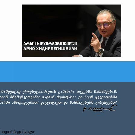
 ხიდირბეგიშვილი