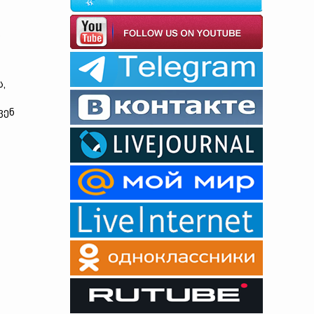
ა
ს,
ვენ