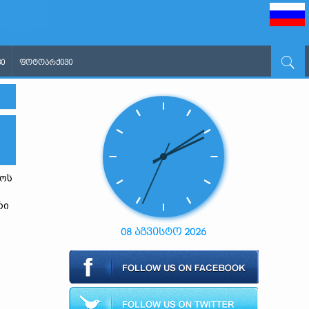
Ი
ᲤᲝᲢᲝᲐᲠᲥᲘᲕᲘ
როს
რი
08 აგვისტო 2026