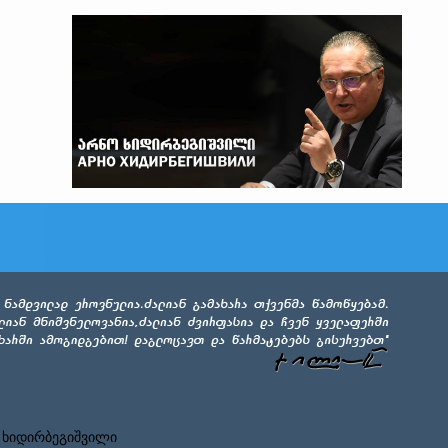
 ხიდირბეგიშვილი