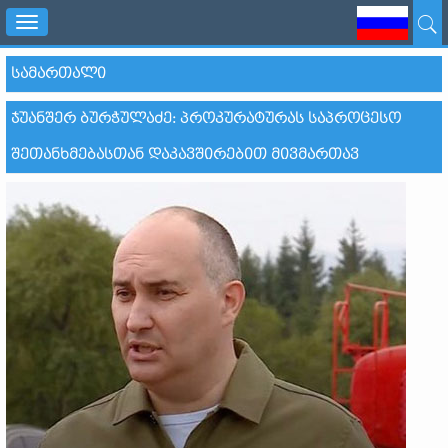
Toggle
navigation
ᲡᲐᲛᲐᲠᲗᲐᲚᲘ
ᲯᲣᲐᲜᲨᲔᲠ ᲑᲣᲠᲭᲣᲚᲐᲫᲔ: ᲞᲠᲝᲙᲣᲠᲐᲢᲣᲠᲐᲡ ᲡᲐᲞᲠᲝᲪᲔᲡᲝ
ᲨᲔᲗᲐᲜᲮᲛᲔᲑᲐᲡᲗᲐᲜ ᲓᲐᲙᲐᲕᲨᲘᲠᲔᲑᲘᲗ ᲛᲘᲕᲛᲐᲠᲗᲐᲕ