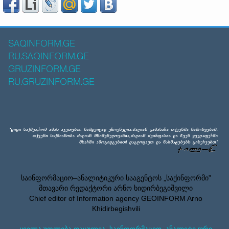
SAQINFORM.GE
RU.SAQINFORM.GE
GRUZINFORM.GE
RU.GRUZINFORM.GE
საინფორმაციო–ანალიტიკური სააგენტოს „საქინფორმი”
მთავარი რედაქტორი არნო ხიდირბეგიშვილი
Chief editor of Information agency GEOINFORM Arno
Khidirbegishvili
ყველა უფლება დაცულია. საინფორმაციო–ანალიტიკური