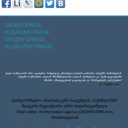
SAQINFORM.GE
RU.SAQINFORM.GE
GRUZINFORM.GE
RU.GRUZINFORM.GE
საინფორმაციო–ანალიტიკური სააგენტოს „საქინფორმი”
მთავარი რედაქტორი არნო ხიდირბეგიშვილი
Chief editor of Information agency GEOINFORM Arno
Khidirbegishvili