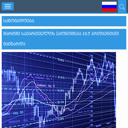
Toggle
navigation
ᲡᲐᲖᲝᲒᲐᲓᲝᲔᲑᲐ
ᲛᲐᲠᲢᲨᲘ ᲡᲐᲥᲐᲠᲗᲕᲔᲚᲝᲡ ᲔᲙᲝᲜᲝᲛᲘᲙᲐ 10.7 ᲞᲠᲝᲪᲔᲜᲢᲘᲗ
ᲒᲐᲘᲖᲐᲠᲓᲐ