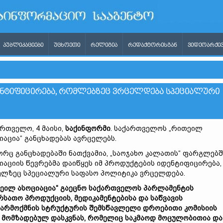
ᲞᲣᲑᲚᲘᲙᲐᲪᲘᲔᲑᲘ
ᲣᲪᲮᲝᲔᲗᲘ
ᲠᲔᲚᲘᲒᲘᲐ
ᲠᲔᲓᲐᲥᲢᲝᲠᲘᲡᲒᲐᲜ
ᲕᲘᲓᲔᲝᲐᲠᲥᲘᲕ
ᲓᲔᲜᲢᲘᲤᲘᲪᲘᲠᲔᲑᲐ, ᲠᲝᲛᲚᲔᲑᲖᲔᲪ ᲕᲠᲪᲔᲚᲓᲔᲑᲐ ᲡᲞᲔᲪᲘᲐᲚᲣᲠᲘ
რთველო, 4 მაისი,
საქინფორმი
. საქართველოს „რითეილ
იაცია“ განცხადებას ავრცელებს.
რც განცხადებაში ნათქვამია, „საოჯახო კალათის“ ფარგლებშ
იაციის წევრებმა დაიწყეს იმ პროდუქტების იდენტიფიცირება,
ლზეც სპეციალური საფასო პოლიტიკა ვრცელდება.
ეილ ასოციაცია“ გაეცნო საქართველოს პარლამენტის
რსათო პროდუქციის, მედიკამენტებისა და საწვავის
არმოქმნის სტრუქტურის შემსწავლელი დროებითი კომისიის
 მომზადებულ დასკვნას, რომელიც საკმაოდ მოცულობითია და