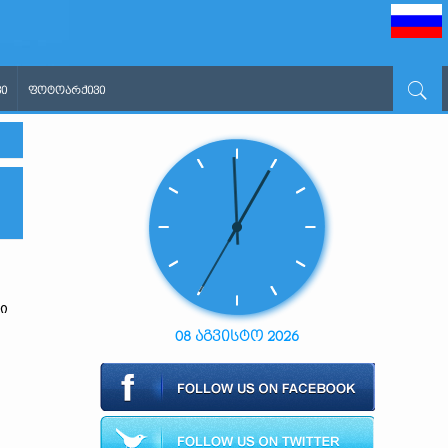
Ი
ᲤᲝᲢᲝᲐᲠᲥᲘᲕᲘ
ი
08 აგვისტო 2026