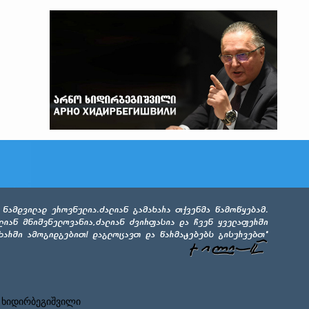
 ხიდირბეგიშვილი