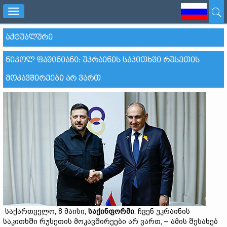
Toggle
navigation
ᲐᲥᲢᲣᲐᲚᲣᲠᲘ
ᲜᲘᲙᲝᲚ ᲤᲐᲨᲘᲜᲘᲐᲜᲘ: ᲣᲙᲠᲐᲘᲜᲘᲡ ᲡᲐᲙᲘᲗᲮᲨᲘ ᲠᲣᲡᲔᲗᲘᲡ
ᲛᲝᲙᲐᲕᲨᲘᲠᲔᲔᲑᲘ ᲐᲠ ᲕᲐᲠᲗ
საქართველო, 8 მაისი,
საქინფორმი
. ჩვენ უკრაინის
საკითხში რუსეთის მოკავშირეები არ ვართ, – ამის შესახებ