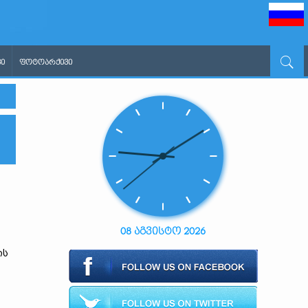
Ი
ᲤᲝᲢᲝᲐᲠᲥᲘᲕᲘ
08 აგვისტო 2026
ის