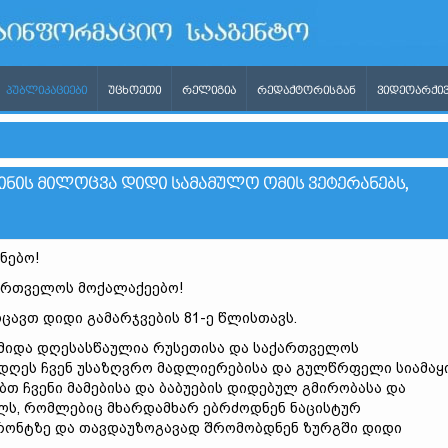
ᲞᲣᲑᲚᲘᲙᲐᲪᲘᲔᲑᲘ
ᲣᲪᲮᲝᲔᲗᲘ
ᲠᲔᲚᲘᲒᲘᲐ
ᲠᲔᲓᲐᲥᲢᲝᲠᲘᲡᲒᲐᲜ
ᲕᲘᲓᲔᲝᲐᲠᲥᲘᲕ
ᲘᲜᲘᲡ ᲛᲘᲚᲝᲪᲕᲐ ᲓᲘᲓᲘ ᲡᲐᲛᲐᲛᲣᲚᲝ ᲝᲛᲘᲡ ᲕᲔᲢᲔᲠᲐᲜᲔᲑᲡ,
ნებო!
ართველოს მოქალაქეებო!
ავთ დიდი გამარჯვების 81-ე წლისთავს.
წმიდა დღესასწაულია რუსეთისა და საქართველოს
 დღეს ჩვენ უსაზღვრო მადლიერებისა და გულწრფელი სიამაყ
ბთ ჩვენი მამებისა და ბაბუების დიდებულ გმირობასა და
ლს, რომლებიც მხარდამხარ ებრძოდნენ ნაცისტურ
ონტზე და თავდაუზოგავად შრომობდნენ ზურგში დიდი