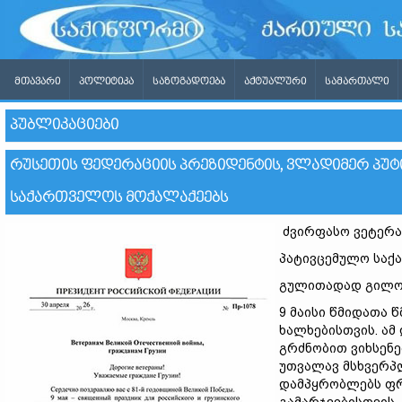
ᲛᲗᲐᲕᲐᲠᲘ
ᲞᲝᲚᲘᲢᲘᲙᲐ
ᲡᲐᲖᲝᲒᲐᲓᲝᲔᲑᲐ
ᲐᲥᲢᲣᲐᲚᲣᲠᲘ
ᲡᲐᲛᲐᲠᲗᲐᲚᲘ
ᲞᲣᲑᲚᲘᲙᲐᲪᲘᲔᲑᲘ
ᲠᲣᲡᲔᲗᲘᲡ ᲤᲔᲓᲔᲠᲐᲪᲘᲘᲡ ᲞᲠᲔᲖᲘᲓᲔᲜᲢᲘᲡ, ᲕᲚᲐᲓᲘᲛᲔᲠ ᲞᲣᲢ
ᲡᲐᲥᲐᲠᲗᲕᲔᲚᲝᲡ ᲛᲝᲥᲐᲚᲐᲥᲔᲔᲑᲡ
ძვირფასო ვეტერა
პატივცემულო საქ
გულითადად გილოც
9 მაისი წმიდათა 
ხალხებისთვის. ამ
გრძნობით ვიხსენე
უთვალავ მსხვერპ
დამპყრობლებს ფრ