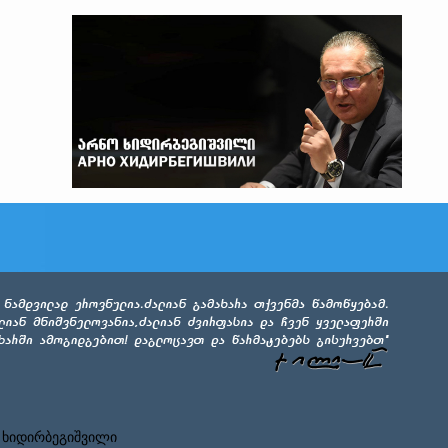
 ხიდირბეგიშვილი