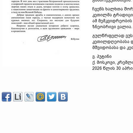
გამარჯვებისთვის.
ჩვენს ხალხთა შო
კეთილმა ტრადიცი
ამ მემკვიდრეობის
ზნეობრივი ვალია.
გულწრფელად ვუსუ
კეთილდღეობასა დ
მშვიდობასა და კ
ვ. პუტინი
ქ. მოსკოვი, კრემლ
2026 წლის 30 აპრ