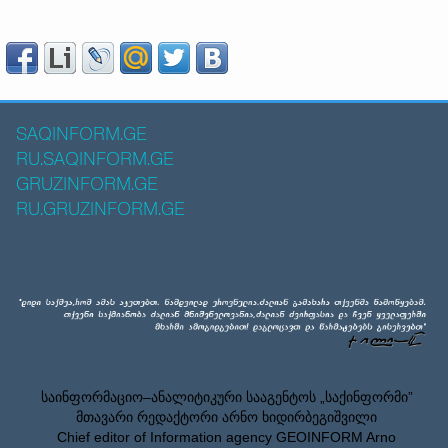
SAQINFORM.GE
RU.SAQINFORM.GE
GRUZINFORM.GE
RU.GRUZINFORM.GE
საინფორმაციო–ანალიტიკური სააგენტოს „საქინფორმი”
მთავარი რედაქტორი არნო ხიდირბეგიშვილი
Chief editor of Information agency GEOINFORM Arno