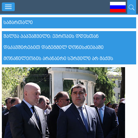
Toggle
navigation
ᲡᲐᲛᲐᲠᲗᲐᲚᲘ
ᲨᲐᲚᲕᲐ ᲞᲐᲞᲣᲐᲨᲕᲘᲚᲘ: ᲔᲕᲠᲝᲞᲘᲡ ᲓᲦᲔᲡᲗᲐᲜ
ᲓᲐᲙᲐᲕᲨᲘᲠᲔᲑᲘᲗ ᲓᲐᲒᲔᲒᲛᲘᲚ ᲦᲝᲜᲘᲡᲫᲘᲔᲑᲐᲨᲘ
ᲛᲝᲜᲐᲬᲘᲚᲔᲝᲑᲘᲡ ᲐᲠᲐᲜᲐᲘᲠᲘ ᲡᲣᲠᲕᲘᲚᲘ ᲐᲠ ᲛᲐᲥᲕᲡ