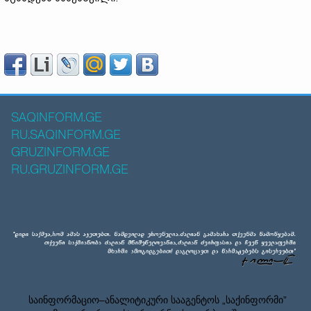
SAQINFORM.GE
RU.SAQINFORM.GE
GRUZINFORM.GE
RU.GRUZINFORM.GE
საინფორმაციო–ანალიტიკური სააგენტოს „საქინფორმი”