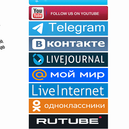
.
ს.
ევს