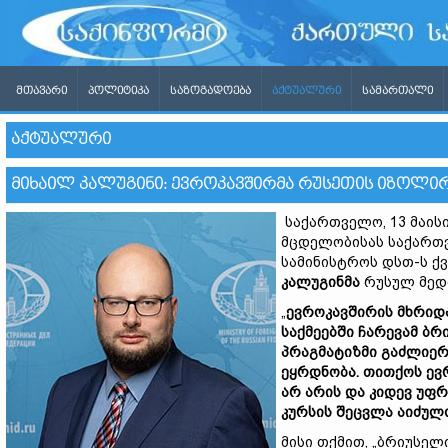
ᲛᲗᲐᲕᲐᲠᲘ
ᲞᲝᲚᲘᲢᲘᲙᲐ
ᲡᲐᲖᲝᲒᲐᲓᲝᲔᲑᲐ
ᲐᲥᲢᲣᲐᲚᲣᲠᲘ
ᲡᲐᲛᲐᲠᲗᲐᲚᲘ
ᲐᲥᲢᲣᲐᲚᲣᲠᲘ
ᲛᲘᲮᲐᲘᲚ ᲙᲐᲚᲣᲒᲘᲜᲘ: ᲔᲕᲠᲝᲙᲐᲕᲨᲘᲠᲛᲐ ᲠᲣᲡᲔᲗᲘᲡ ᲘᲖᲝᲚᲘ
საქართველო, 13 მაის
მცდელობისას საქართვე
სამინისტროს დსთ-ს ქ
კალუგინმა
რუსულ მედი
„
ევროკავშირის მხრიდ
საქმეებში ჩარევამ ბ
პრაგმატიზმი გაძლიერ
ეყრდნობა. თითქოს ევრ
არ არის და კიდევ უფ
კურსის შეცვლა აიძულ
მისი თქმით, „ბრიუსე