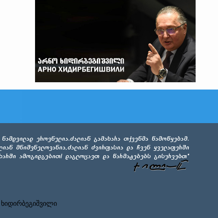
 ხიდირბეგიშვილი