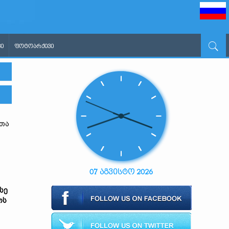
Ი
ᲤᲝᲢᲝᲐᲠᲥᲘᲕᲘ
ეთა
07 აგვისტო 2026
სე
ოს