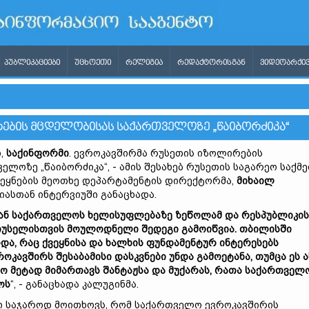
ᲞᲣᲑᲚᲘᲙᲐᲪᲘᲔᲑᲘ
ᲣᲪᲮᲝᲔᲗᲘ
ᲠᲔᲚᲘᲒᲘᲐ
ᲠᲔᲓᲐᲥᲢᲝᲠᲘᲡᲒᲐᲜ
ᲕᲘᲓᲔᲝᲐᲠᲥᲘᲕ
ᲠᲔᲑᲘᲡ ᲛᲪᲓᲔᲚᲝᲑᲘᲡᲐᲡ ᲡᲐᲥᲐᲠᲗᲕᲔᲚᲝᲖᲔ „ᲬᲐᲘᲑᲝᲠᲫᲘᲙᲐ“
ი,
საქინფორმი
. ევროკავშირმა რუსეთის იზოლირების
ლოზე „წაიბორძიკა“, - ამის შესახებ რუსეთის საგარეო საქმ
ვეყნების მეოთხე დეპარტამენტის დირექტორმა,
მიხაილ
ასთან ინტერვიუში განაცხადა.
ან საქართველოს ხელისუფლებაზე ზეწოლამ და რესპუბლიკის
რიუსელისთვის მოულოდნელი შედეგი გამოიწვია. თბილისში
და, რაც ქვეყნისა და ხალხის ფუნდამენტურ ინტერესებს
ოკავშირს შესაბამისი დასკვნები უნდა გამოეტანა, თუმცა ეს ა
რო მეტად მიმართავს შანტაჟსა და მუქარას, რათა საქართველ
ოს
“, - განაცხადა კალუგინმა.
ლი საჯაროდ მოითხოვს, რომ საქართველო ევროკავშირის