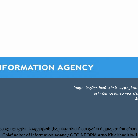
ნალიტიკური სააგენტოს „საქინფორმი” მთავარი რედაქტორი არნო
Chief editor of Information agency GEOINFORM Arno Khidirbegishvili