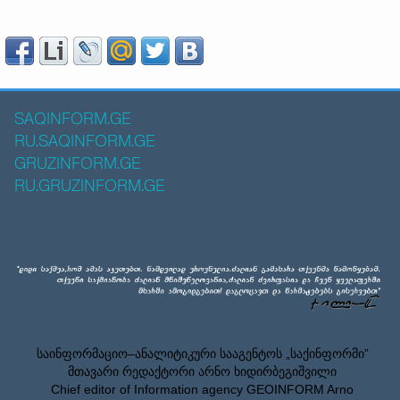
SAQINFORM.GE
RU.SAQINFORM.GE
GRUZINFORM.GE
RU.GRUZINFORM.GE
საინფორმაციო–ანალიტიკური სააგენტოს „საქინფორმი”
მთავარი რედაქტორი არნო ხიდირბეგიშვილი
Chief editor of Information agency GEOINFORM Arno