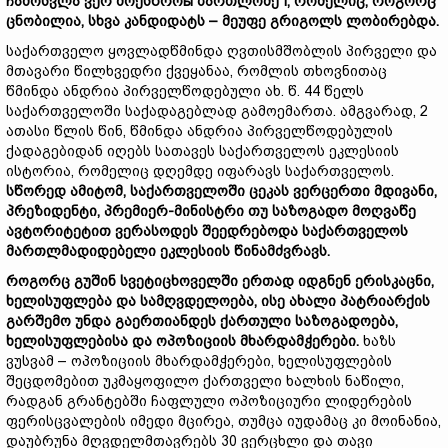
ჩამოსვლა
ვერ
მოესწროы
ბართლომე I,
რომელიც,
როგორც
ცნობილია,
სხვა
კანდიდატს –
მეუფე
გრიგოლს
ლობირებდა.
საქართველო ყოვლადწმინდა ღვთისმშობლის პირველი და
მთავარი წილხვედრი ქვეყანაა, რომლის თხოვნითაც
წმინდა ანდრია პირველწოდებული ახ. წ. 44 წელს
საქართველოში საქადაგებლად გამოემართა. ამგვარად, 2
ათასი წლის წინ, წმინდა ანდრია პირველწოდებულის
ქადაგებიდან იღებს სათავეს საქართველოს ეკლესიის
ისტორია, რომელიც დღემდე იფარავს საქართველოს.
სწორედ
ამიტომ,
საქართველოში
ცეკას
ვერცერთი
მდივანი,
პრეზიდენტი,
პრემიერ-
მინისტრი
თუ
საზოგადო
მოღვაწე
ავტორიტეტით
ვერასოდეს
შეედრებოდა
საქართველოს
მართლმადიდებელი
ეკლესიის
წინამძვრავს.
როგორც
გუშინ
სვეტიცხოველში
ერთად
იდგნენ
ერისკაცნი,
ხელისუფლება
და
სამღვდელოება,
ისე
ახალი
პატრიარქის
გარშემო
უნდა
გაერთიანდეს
ქართული
საზოგადოება,
ხელისუფლებისა
და
ოპოზიციის
მხარდამჭერები.
ხაზს
ვუსვამ – ოპოზიციის მხარდამჭერები, ხელისუფლების
შეცდომებით უკმაყოფილო ქართველი ხალხის ნაწილი,
რადგან გრანტებში ჩაფლული ოპოზიციური ლიდერების
ფერისცვალების იმედი მცირეა, თუმცა იუდამაც კი მოინანია,
დაუბრუნა მღვდელმთავრებს 30 ვერცხლი და თავი