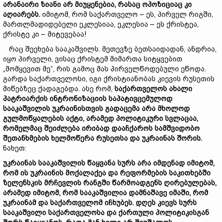
არანაირი
ზიანი
არ
მიუყენებია,
რასაც
ოპოზიციაც
კი
აღიარებს.
იმიტომ, რომ საქართველო – ეს, პირველ რიგში,
მართლმადიდებელი ეკლესიაა, ეკლესია – ეს ქრისტეა,
ქრისტე კი – მიტევებაა!
რაც შეეხება სააკაშვილს. მეთევზე ბეთსაიდადან, ანდრია,
იყო პირველი, ვისაც ქრისტემ მიმართა სიტყვებით
„მომყევით მე“, რის გამოც მას პირველწოდებული ეწოდა.
გარდა საქართველოსი, იგი ქრისტიანობას კიევის რუსეთის
მიწებზეც ქადაგებდა. ასე რომ,
საქართველოს
ახალი
პატრიარქის
ინტრონიზაციის
საპატივცემულოდ
სააკაშვილის
უკრაინისთვის გადაცემა
არა
მხოლოდ
გულმოწყალების
აქტი
,
არამედ
პოლიტიკური
სვლაცაა
,
რომელმაც
შეიძლება
ირიბად
დააჩქაროს
სამშვიდობო
შეთანხმების
ხელმოწერა
რუსეთსა
და
უკრაინას
შორის
.
ნახეთ:
უკრაინას
სააკაშვილის
წაყვანა
სურს
არა
იმდენად
იმიტომ
,
რომ
ის
უკრაინის
მოქალაქეა
და
რეფორმების
საკითხებში
ზელენსკის
მრჩევლის
რანგში
წარმოადგენს
ღირებულებას
,
არამედ
იმიტომ
,
რომ
სააკაშვილია
დამნაშავე
იმაში
,
რომ
უკრაინამ
და
საქართველომ
იჩხუბეს
.
დღეს
კიევს
სურს
სააკაშვილი
საქართველოსა
და
ქართული
პოლიტიკისგან