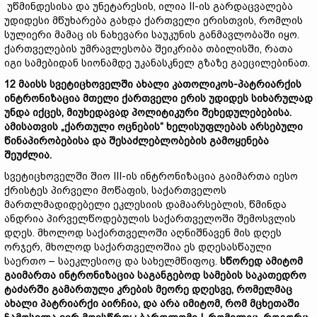
უწმინდესისა და უნეტარესის, ილია II-ის გარდაცვალება
უდიდესი მწუხარება გახდა ქართველი ერისთვის, რომლის
სულიერი მამაც ის ნახევარი საუკუნის განმავლობაში იყო.
ქართველების უმრავლესობა შეიკრიბა თბილისში, რათა
იგი სამებიდან სიონამდე უკანასკნელ გზაზე გაეცილებინათ.
12
მაისს
სვეტიცხოველში
ახალი
კათოლიკოს-
პატრიარქის
ინტრონიზაცია
მთელი
ქართველი
ერის
უდიდეს
სიხარულად
უნდა
იქცეს,
მიუხედავად
პოლიტიკური
შეხედულებებისა.
ამისათვის „
ქართული
ოცნების“
ხელისუფლებას
არსებული
წინაპირობებისა
და
შესაძლებლობების
გამოყენება
შეუძლია.
სვეტიცხოველში შიო III-ის ინტრონიზაცია გაიმართა იესო
ქრისტეს პირველი მოწაფის, საქართველოს
მართლმადიდებელი ეკლესიის დამაარსებლის, წმინდა
ანდრია პირველწოდებულის საქართველოში შემოსვლის
დღეს. მხოლოდ საქართველოში აღნიშნავენ მის დღეს
ორჯერ, მხოლოდ საქართველოშია ეს დღესასწაული
საერთო – საეკლესიოც და სახელმწიფოც.
სწორედ
ამიტომ
გაიმართა
ინტრონიზაცია
საგანგებოდ
სამების
საკათედრო
ტაძარში
გამართული
კრების
მეორე
დღესვე,
რომელმაც
ახალი
პატრიარქი
აირჩია,
და
არა
იმიტომ,
რომ
მცხეთაში