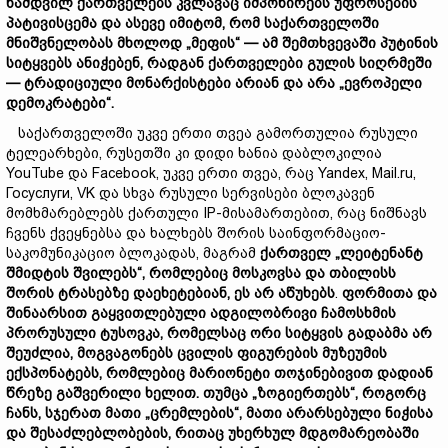
ნამდვილ
ქართველებს
კვლავაც
იმპონირებს
უფროსების
პატივისცემა
და
ასევე
იმიტომ
,
რომ
საქართველოში
მნიშვნელობას
მხოლოდ
„
მეფის
“ —
ამ შემთხვევაში
პუტინის
სიტყვებს
ანიჭებენ
,
რადგან
ქართველები
გულის
სიღრმეში
—
ტრადიციული
მონარქისტები
არიან
და
არა
„
ევროპელი
დემოკრატები
“.
საქართველოში უკვე ერთი თვეა გამორთულია რუსული
ტელეარხები, რუსეთში კი დიდი ხანია დაბლოკილია
YouTube და Facebook, უკვე ერთი თვეა, რაც Yandex, Mail.ru,
Госуслуги, VK და სხვა რუსული სერვისები ბლოკავენ
მომხმარებლებს ქართული IP-მისამართებით, რაც ნიშნავს
ჩვენს ქვეყნებსა და ხალხებს შორის საინფორმაციო-
საკომუნიკაციო ბლოკადას, მაგრამ
ქართველ
„
ლეიტენანტ
შმიდტის
შვილებს
“,
რომლებიც
მოსკოვსა
და
თბილისს
შორის
ტრასებზე
დაეხეტებიან
,
ეს
არ
აწუხებს
.
ფორმითა
და
შინაარსით
გაყვითლებული
ადგილობრივი
ჩამოსხმის
პრორუსული
ტუსოვკა
,
რომელსაც
ორი
სიტყვის
გადაბმა
არ
შეუძლია
,
მოგვაგონებს
ცვილის
ფიგურების
მუზეუმის
ექსპონატებს
,
რომლებიც
მარიონეტი თოჯინებივით
დადიან
წრეზე
გაშვერილი
ხელით
.
თუმცა
„
ზოგიერთებს
“,
როგორც
ჩანს
,
სჯერათ
მათი
„
ცრემლების
“,
მათი
არარსებული
ნიჭისა
და
შესაძლებლობების
,
რითაც
უხერხულ
მდგომარეობაში