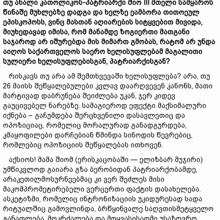
თუ
ახალი
კათოლიკოს-
პატრიარქი
შიო III
მთელი
სამყაროს
წინაშე
მუხლებზე
დადგა
და
ხელ
ზე ეამბორა
თითოეულ
ეპისკოპოსს,
ვინც
მასთან
აღიარების
სიტყვებით
მივიდა,
მიუხედავად
იმისა,
რომ
მანამდე
ზოგიერთი
მათგანი
საჯაროდ
არ
იშურებდა
მის
მიმართ
გმობას,
რატომ
არ
უნდა
აიღოს
საქართველოს
საერო
ხელისუფლებამ
მაგალითი
სულიერი
ხელისუფლებისგან,
პატრიარქისგან?
რისკავს თუ არა ამ შემთხვევაში ხელისუფლება? არა, თუ
26 მაისს შეწყალებულები კვლავ დაარღვევენ კანონს, მათი
მარტივად დაბრუნება შეიძლება უკან, ჯერ კიდევ
გაუცივებელ ნარებზე. სამაგიეროდ ეფექტი მაქსიმალური
იქნება – გაჩუმდება შერცხვენილი დასავლეთიც და
ოპოზიციაც, რომელიც მორალურად განადგურდება,
კმაყოფილები დარჩებიან წმინდა სინოდის წევრებიც,
რომლებიც ოპოზიციის შეწყალებას ითხოვენ.
აქსიოს! მამა შიომ (ერისკაცობაში — ელიზბარ მუჯირი)
უმწიკვლოდ გაიარა გზა ბერობიდან პატრიარქობამდე,
არაკეთილმოსურნეებმაც კი ვერ შეძლეს მისი
მაკომპრომეტირებელი ვერცერთი ფაქტის დასახელება.
ასკეტიზმი, რომელიც ინტრონიზაციის უკიდურესად სადა
რიტუალშიც გამოვლინდა, ბრწყინვალე საღვთისმეტყველო
განათლება, მოკრძალება და მოყვასისადმი უსაზღვრო