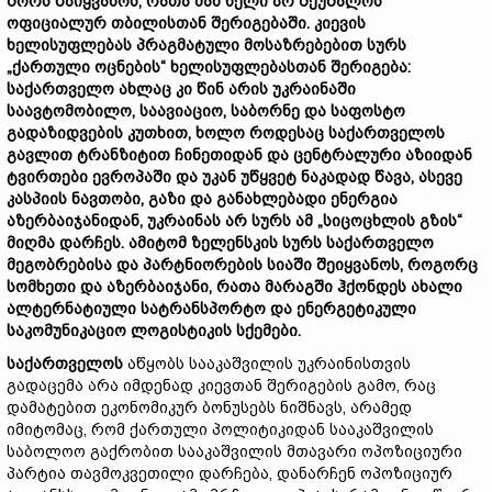
შორს
წაიყვანოს
,
რათა
მან
ხელი
არ
შეუშალოს
ოფიციალურ
თბილისთან
შერიგებაში
.
კიევის
ხელისუფლებას
პრაგმატული
მოსაზრებებით
სურს
„
ქართული
ოცნების
“
ხელისუფლებასთან
შერიგება
:
საქართველო
ახლაც
კი
წინ
არის
უკრაინაში
საავტომობილო
,
საავიაციო
,
საბორნე
და
საფოსტო
გადაზიდვების
კუთხით
,
ხოლო
როდესაც
საქართველოს
გავლით
ტრანზიტით
ჩინეთიდან
და
ცენტრალური
აზიიდან
ტვირთები
ევროპაში
და
უკან
უწყვეტ
ნაკადად
წავა
,
ასევე
კასპიის
ნავთობი
,
გაზი
და
განახლებადი
ენერგია
აზერბაიჯანიდან
,
უკრაინას
არ
სურს
ამ
„
სიცოცხლის
გზის
“
მიღმა
დარჩეს
.
ამიტომ
ზელენსკის
სურს
საქართველო
მეგობრებისა
და
პარტნიორების
სიაში
შეიყვანოს
,
როგორც
სომხეთი
და
აზერბაიჯანი
,
რათა
მარაგში
ჰქონდეს
ახალი
ალტერნატიული
სატრანსპორტო
და
ენერგეტიკული
საკომუნიკაციო
ლოგისტიკის
სქემები
.
საქართველოს
აწყობს სააკაშვილის უკრაინისთვის
გადაცემა არა იმდენად კიევთან შერიგების გამო, რაც
დამატებით ეკონომიკურ ბონუსებს ნიშნავს, არამედ
იმიტომაც, რომ ქართული პოლიტიკიდან სააკაშვილის
საბოლოო გაქრობით სააკაშვილის მთავარი ოპოზიციური
პარტია თავმოკვეთილი დარჩება, დანარჩენ ოპოზიციურ