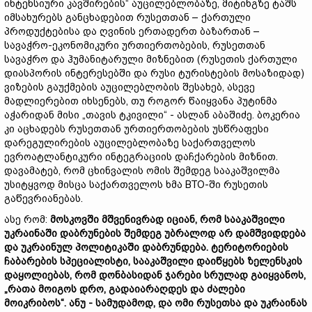
ინტენსიური კავშირების“ აუცილებლობაზე, მიტინგზე ტაშს
იმსახურებს განცხადებით რუსეთთან – ქართული
პროდუქტებისა და ღვინის ერთადერთ ბაზართან –
სავაჭრო-ეკონომიკური ურთიერთობების, რუსეთთან
სავაჭრო და ჰუმანიტარული მიზნებით (რუსეთის ქართული
დიასპორის ინტერესებში და რუსი ტურისტების მოსაზიდად)
ვიზების გაუქმების აუცილებლობის შესახებ, ასევე
მადლიერებით იხსენებს, თუ როგორ წაიყვანა პუტინმა
აჭარიდან მისი „თავის ტკივილი“ - ასლან აბაშიძე. ბოკერია
კი აცხადებს რუსეთთან ურთიერთობების უსწრაფესი
დარეგულირების აუცილებლობაზე საქართველოს
ევროატლანტიკური ინტეგრაციის დაჩქარების მიზნით.
დავამატებ, რომ ცხინვალის ომის შემდეგ სააკაშვილმა
უსიტყვოდ მისცა საქართველოს ხმა ВТО-ში რუსეთის
გაწევრიანებას.
ასე რომ:
მოსკოვში
მშვენივრად
იციან
,
რომ
სააკაშვილი
უკრაინაში
დაბრუნების
შემდეგ
უბრალოდ
არ
დამშვიდდება
და
უკრაინულ
პოლიტიკაში
დაბრუნდება
.
ტერიტორიების
ჩაბარების
სპეციალისტი
,
სააკაშვილი
დაიწყებს
ზელენსკის
დაყოლიებას
,
რომ
დონბასიდან
ჯარები
სრულად
გაიყვანოს
,
„
რათა
მოიგოს
დრო
,
გადაიარაღდეს
და
ძალები
მოიკრიბოს
“.
ანუ
-
სამუდამოდ
,
და
ომი
რუსეთსა
და
უკრაინას