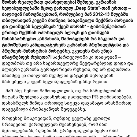
შორის
რეალურად
დასრულდება
!
შემდეგ
,
უკრაინის
ხელისუფლებაში
მყოფ
ქართულ
„Deep State“-
თან
ერთად
–
ძალოვან
ჩინოვნიკებთან
,
რომლებიც
მან
2012-13
წლებში
თბილისიდან
კიევში
მიიწვია
,
სააკაშვილი
შექმნის
პარტიას
და
დაიწყებს
ზელენსკის
“ქვეშ თხრას
“
-
ტიმოშენკოსთან
ერთად
შექმნის
ოპოზიციურ
ბლოკს
და
დაიწყებს
წინასაარჩევნო
კამპანიას
,
წამოაყენებს
რა
საკუთარ
და
ტიმოშენკოს
კანდიდატურებს
უკრაინის
პრეზიდენტისა
და
პრემიერ
-
მინისტრის
პოსტებზე
.
უკეთესს
რას
უნდა
ინატრებდეს
რუსეთი
?!
საქართველოში კი დაიცდიან –
დაუთმობს თუ არა საქართველოზე შეუდარებლად დიდი და
ძლიერი უკრაინა ტერიტორიებს რუსეთს, თუ არ დაუთმობს.
მანამდე კი თბილისს შეუძლია დატკბეს შერიგების
მაძიებელი კიევის ხელისუფლების დამცირებით.
მაშ ასე, ზემოთ ჩამოთვლილია, თუ რა სარგებლობის
მოტანა შეუძლია ჭკვიანურად გათვლილ PR-ღონისძიებებს.
დასასრულს მინდა ორიოდე სიტყვა დავამატო არასწორად
დაგეგმილი პროპაგანდის შედეგებზე.
როდესაც მოსკოვიდან, თუნდაც ყველაზე კეთილი
ზრახვებით, ქართველებს შეახსენებენ, რომ მათ
მეზობლებთან, რუსებთან, ტრადიციულად ბევრი რამ
აახლოებთ, ხოლო შორეულ დასავლეთთან — არაფერი, ეს