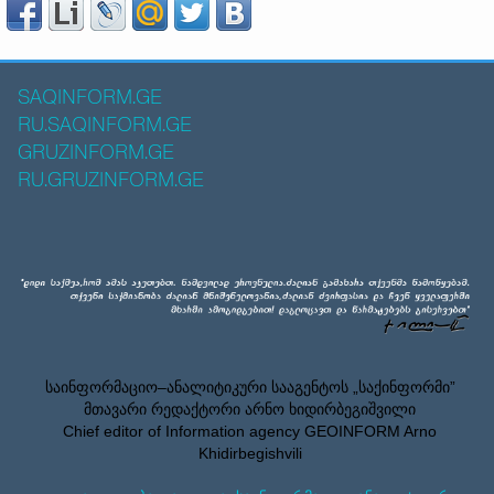
SAQINFORM.GE
RU.SAQINFORM.GE
GRUZINFORM.GE
RU.GRUZINFORM.GE
საინფორმაციო–ანალიტიკური სააგენტოს „საქინფორმი”
მთავარი რედაქტორი არნო ხიდირბეგიშვილი
Chief editor of Information agency GEOINFORM Arno
Khidirbegishvili