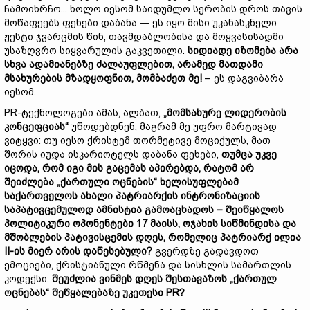
ჩამოიხრჩო... ხოლო იესომ საიდუმლო სერობის დროს თავის
მოწაფეებს ფეხები დაბანა — ეს იყო მისი უკანასკნელი
ჟესტი ჯვარცმის წინ, თავმდაბლობისა და მოყვასისადმი
უსაზღვრო სიყვარულის გაკვეთილი.
სიდიადე
იზომება
არა
სხვა
ადამიანებზე
ძალაუფლებით,
არამედ
მათდამი
მსახურების
მზადყოფნით,
მომბაძეთ
მე!
– ეს დაგვიბარა
იესომ.
PR-ტექნოლოგები ამას, ალბათ,
„
მომსახურე
ლიდერობის
კონცეფციას“
უწოდებდნენ, მაგრამ მე უფრო მარტივად
ვიტყვი: თუ იესო ქრისტემ თორმეტივე მოციქულს, მათ
შორის იუდა ისკარიოტელს დაბანა ფეხები,
თუმცა
უკვე
იცოდა,
რომ
იგი
მის
გაცემას
აპირებდა,
რატომ
არ
შეიძლება „
ქართული
ოცნების“
ხელისუფლებამ
საქართველოს
ახალი
პატრიარქის
ინტრონიზაციის
საპატივცემულოდ
ამნისტია
გამოაცხადოს –
შეიწყალოს
პოლიტიკური
ოპონენტები
17
მაისს,
ოჯახის
სიწმინდისა
და
მშობლების
პატივისცემის
დღეს,
რომელიც
პატრიარქ
ილია
II-
ის
მიერ
არის
დაწესებული?
გვერდზე გადავდოთ
ემოციები, ქრისტიანული რწმენა და სისხლის სამართლის
კოდექსი:
შეუძლია
ვინმეს
დღეს
შესთავაზოს „
ქართულ
ოცნებას“
შეწყალებაზე
უკეთესი PR?