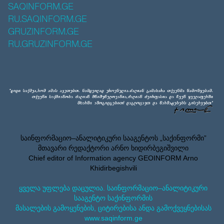
SAQINFORM.GE
RU.SAQINFORM.GE
GRUZINFORM.GE
RU.GRUZINFORM.GE
საინფორმაციო–ანალიტიკური სააგენტოს „საქინფორმი”
მთავარი რედაქტორი არნო ხიდირბეგიშვილი
Chief editor of Information agency GEOINFORM Arno
Khidirbegishvili
ყველა უფლება დაცულია. საინფორმაციო–ანალიტიკური
სააგენტო საქინფორმის
მასალების გამოყენების, ციტირებისა ანდა გამოქვეყნებისას
www.saqinform.ge