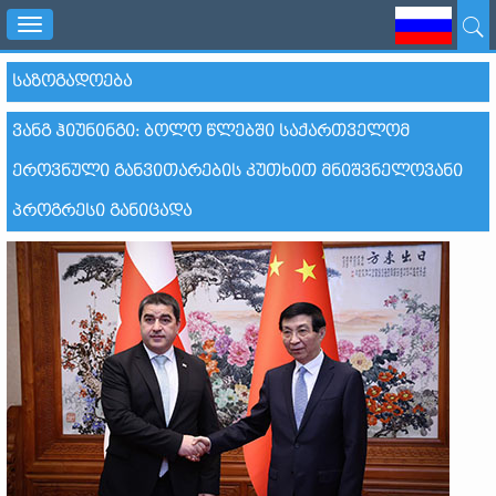
Toggle
navigation
ᲡᲐᲖᲝᲒᲐᲓᲝᲔᲑᲐ
ᲕᲐᲜᲒ ᲰᲘᲣᲜᲘᲜᲒᲘ: ᲑᲝᲚᲝ ᲬᲚᲔᲑᲨᲘ ᲡᲐᲥᲐᲠᲗᲕᲔᲚᲝᲛ
ᲔᲠᲝᲕᲜᲣᲚᲘ ᲒᲐᲜᲕᲘᲗᲐᲠᲔᲑᲘᲡ ᲙᲣᲗᲮᲘᲗ ᲛᲜᲘᲨᲕᲜᲔᲚᲝᲕᲐᲜᲘ
ᲞᲠᲝᲒᲠᲔᲡᲘ ᲒᲐᲜᲘᲪᲐᲓᲐ