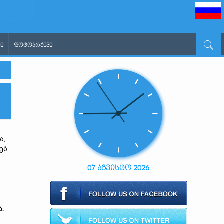
Ი
ᲤᲝᲢᲝᲐᲠᲥᲘᲕᲘ
ა,
ებ
07 აგვისტო 2026
.