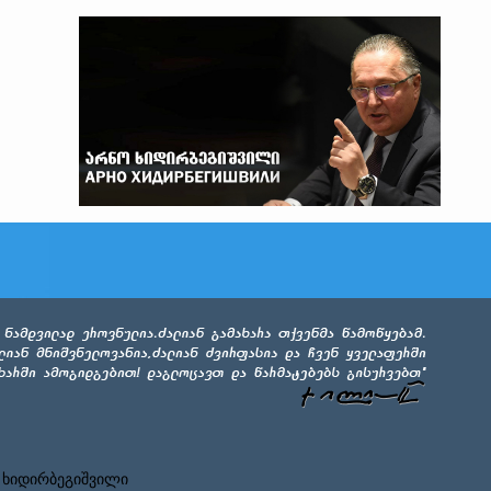
 ხიდირბეგიშვილი