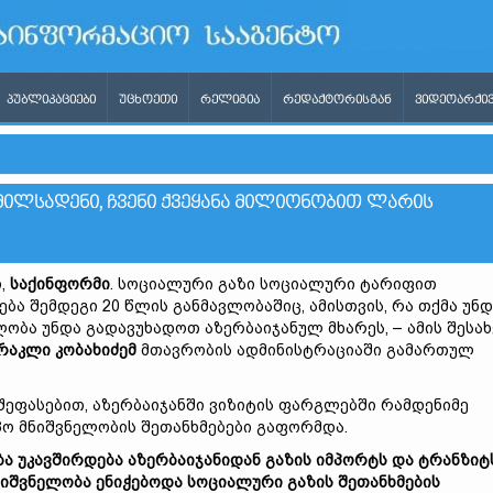
ᲞᲣᲑᲚᲘᲙᲐᲪᲘᲔᲑᲘ
ᲣᲪᲮᲝᲔᲗᲘ
ᲠᲔᲚᲘᲒᲘᲐ
ᲠᲔᲓᲐᲥᲢᲝᲠᲘᲡᲒᲐᲜ
ᲕᲘᲓᲔᲝᲐᲠᲥᲘᲕ
ᲛᲘᲚᲡᲐᲓᲔᲜᲘ, ᲩᲕᲔᲜᲘ ᲥᲕᲔᲧᲐᲜᲐ ᲛᲘᲚᲘᲝᲜᲝᲑᲘᲗ ᲚᲐᲠᲘᲡ
ი,
საქინფორმი
. სოციალური გაზი სოციალური ტარიფით
ა შემდეგი 20 წლის განმავლობაშიც, ამისთვის, რა თქმა უნდ
ობა უნდა გადავუხადოთ აზერბაიჯანულ მხარეს, – ამის შესახ
რაკლი კობახიძემ
მთავრობის ადმინისტრაციაში გამართულ
შეფასებით, აზერბაიჯანში ვიზიტის ფარგლებში რამდენიმე
ო მნიშვნელობის შეთანხმებები გაფორმდა.
 უკავშირდება აზერბაიჯანიდან გაზის იმპორტს და ტრანზიტს
ნიშვნელობა ენიჭებოდა სოციალური გაზის შეთანხმების