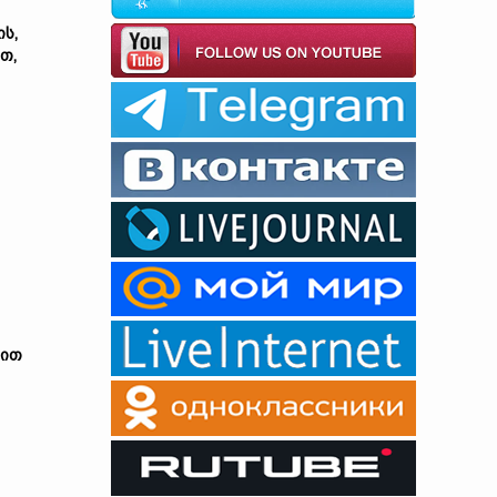
ს,
თ,
ბით