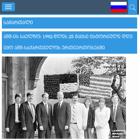
Toggle
navigation
ᲡᲐᲛᲐᲠᲗᲐᲚᲘ
ᲐᲨᲨ-ᲘᲡ ᲡᲐᲔᲚᲩᲝ: 1992 ᲬᲚᲘᲡ 25 ᲛᲐᲘᲡᲘ ᲘᲡᲢᲝᲠᲘᲣᲚᲘ ᲓᲦᲔ
ᲘᲧᲝ ᲐᲨᲨ-ᲡᲐᲥᲐᲠᲗᲕᲔᲚᲝᲡ ᲣᲠᲗᲘᲔᲠᲗᲝᲑᲔᲑᲨᲘ