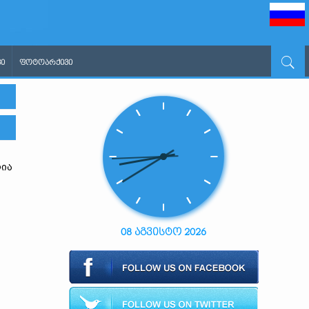
Ი
ᲤᲝᲢᲝᲐᲠᲥᲘᲕᲘ
ლია
08 აგვისტო 2026