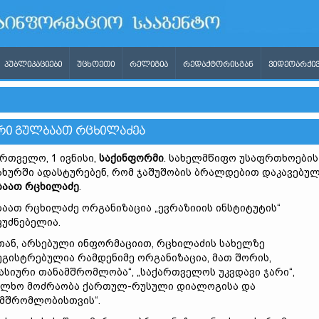
ᲞᲣᲑᲚᲘᲙᲐᲪᲘᲔᲑᲘ
ᲣᲪᲮᲝᲔᲗᲘ
ᲠᲔᲚᲘᲒᲘᲐ
ᲠᲔᲓᲐᲥᲢᲝᲠᲘᲡᲒᲐᲜ
ᲕᲘᲓᲔᲝᲐᲠᲥᲘᲕ
ᲘᲠᲘ ᲒᲣᲚᲑᲐᲐᲗ ᲠᲪᲮᲘᲚᲐᲫᲔᲐ
რთველო, 1 ივნისი,
საქინფორმი
. სახელმწიფო უსაფრთხოების
ახურში ადასტურებენ, რომ ჯაშუშობის ბრალდებით დაკავებუ
აათ რცხილაძე
.
აათ რცხილაძე ორგანიზაცია „ევრაზიიის ინსტიტუტის“
უძნებელია.
თან, არსებული ინფორმაციით, რცხილაძის სახელზე
გისტრებულია რამდენიმე ორგანიზაცია, მათ შორის,
კასიური თანამშრომლობა“, „საქართველოს უკვდავი ჯარი“,
ალხო მოძრაობა ქართულ-რუსული დიალოგისა და
მშრომლობისთვის“.