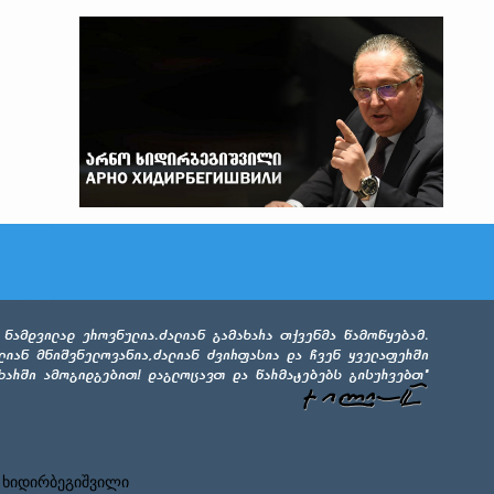
 ხიდირბეგიშვილი