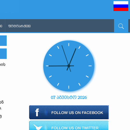
Ი
ᲤᲝᲢᲝᲐᲠᲥᲘᲕᲘ
იის
07 აგვისტო 2026
ან
.
მ