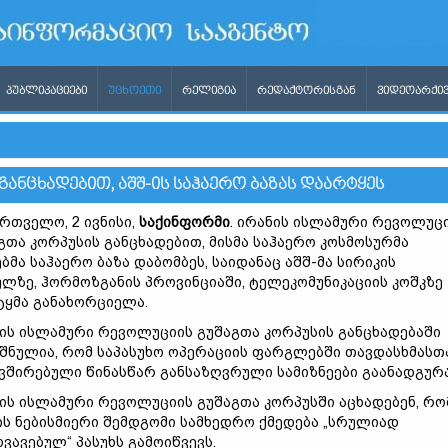
ᲞᲣᲑᲚᲘᲙᲐᲪᲘᲔᲑᲘ
ᲣᲪᲮᲝᲔᲗᲘ
ᲠᲔᲚᲘᲒᲘᲐ
ᲠᲔᲓᲐᲥᲢᲝᲠᲘᲡᲒᲐᲜ
ᲕᲘᲓᲔᲝᲐᲠᲥᲘᲕ
ᲐᲜᲪᲮᲐᲓᲔᲑᲘᲗ, ᲐᲨᲨ-ᲘᲡ ᲡᲐᲰᲐᲔᲠᲝ ᲑᲐᲖᲐᲡ ᲓᲐᲐᲠᲢᲧᲔᲡ
რთველო, 2 ივნისი,
საქინფორმი
. ირანის ისლამური რევოლუც
გთა კორპუსის განცხადებით, მისმა საჰაერო კოსმოსურმა
ბმა საჰაერო ბაზა დაბომბეს, საიდანაც აშშ-მა სირიკის
ულზე, ჰორმოზგანის პროვინციაში, ტელეკომუნიკაციის კოშკზე
ყმა განახორციელა.
ის ისლამური რევოლუციის გუშაგთა კორპუსის განცხადებაში
შნულია, რომ საპასუხო ოპერაციის ფარგლებში თავდასხმასთ
ვშირებული წინასწარ განსაზღვრული სამიზნეები გაანადგურა
ის ისლამური რევოლუციის გუშაგთა კორპუსში აცხადებენ, რო
ის ნებისმიერი შემდგომი სამხედრო ქმედება „სრულიად
ხვავებულ“ პასუხს გამოიწვევს.