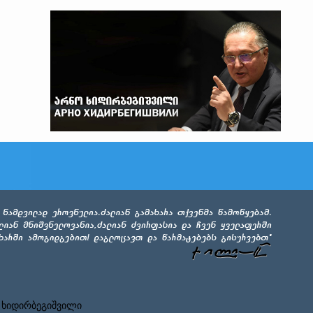
 ხიდირბეგიშვილი