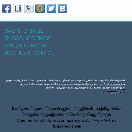
SAQINFORM.GE
RU.SAQINFORM.GE
GRUZINFORM.GE
RU.GRUZINFORM.GE
საინფორმაციო–ანალიტიკური სააგენტოს „საქინფორმი”
მთავარი რედაქტორი არნო ხიდირბეგიშვილი
Chief editor of Information agency GEOINFORM Arno
Khidirbegishvili