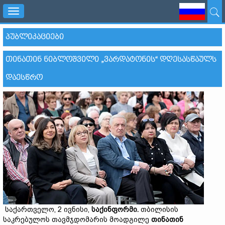
Toggle
navigation
ᲞᲣᲑᲚᲘᲙᲐᲪᲘᲔᲑᲘ
ᲗᲘᲜᲐᲗᲘᲜ ᲜᲘᲑᲚᲝᲨᲕᲘᲚᲘ „ᲕᲐᲠᲓᲐᲢᲝᲜᲘᲡ“ ᲓᲦᲔᲡᲐᲡᲬᲐᲣᲚᲡ
ᲓᲐᲔᲡᲬᲠᲝ
საქართველო, 2 ივნისი,
საქინფორმი.
თბილისის
საკრებულოს თავმჯდომარის მოადგილე
თინათინ