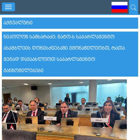
Toggle
navigation
ᲐᲥᲢᲣᲐᲚᲣᲠᲘ
ᲜᲘᲙᲝᲚᲝᲖ ᲡᲐᲛᲮᲐᲠᲐᲫᲔ: ᲜᲐᲢᲝ-Ს ᲡᲐᲞᲐᲠᲚᲐᲛᲔᲜᲢᲝ
ᲐᲡᲐᲛᲑᲚᲔᲘᲡ ᲦᲝᲜᲘᲡᲫᲘᲔᲑᲐᲨᲘ ᲕᲛᲝᲜᲐᲬᲘᲚᲔᲝᲑᲗ, ᲠᲐᲗᲐ
ᲛᲔᲢᲐᲓ ᲓᲐᲕᲐᲐᲮᲚᲝᲝᲗ ᲡᲐᲞᲐᲠᲚᲐᲛᲔᲜᲢᲝ
ᲒᲐᲜᲖᲝᲛᲘᲚᲔᲑᲔᲑᲘ