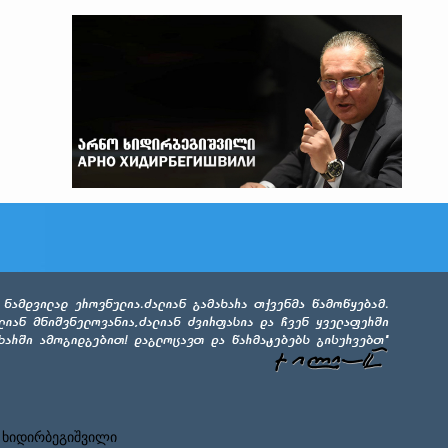
 ხიდირბეგიშვილი