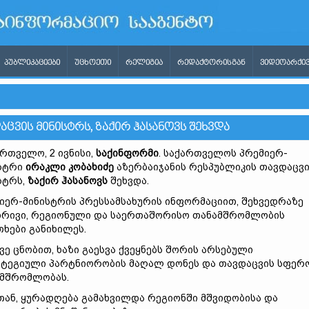
ᲞᲣᲑᲚᲘᲙᲐᲪᲘᲔᲑᲘ
ᲣᲪᲮᲝᲔᲗᲘ
ᲠᲔᲚᲘᲒᲘᲐ
ᲠᲔᲓᲐᲥᲢᲝᲠᲘᲡᲒᲐᲜ
ᲕᲘᲓᲔᲝᲐᲠᲥᲘᲕ
ᲪᲕᲘᲡ ᲛᲘᲜᲘᲡᲢᲠᲡ, ᲖᲐᲥᲘᲠ ᲰᲐᲡᲐᲜᲝᲕᲡ ᲨᲔᲮᲕᲓᲐ
რთველო, 2 ივნისი,
საქინფორმი
. საქართველოს პრემიერ-
სტრი
ირაკლი კობახიძე
აზერბაიჯანის რესპუბლიკის თავდაცვ
სტრს,
ზაქირ ჰასანოვს
შეხვდა.
იერ-მინისტრის პრესსამსახურის ინფორმაციით, შეხვედრაზე
რივი, რეგიონული და საერთაშორისო თანამშრომლობის
თხები განიხილეს.
ვე ცნობით, ხაზი გაესვა ქვეყნებს შორის არსებული
ტეგიული პარტნიორობის მაღალ დონეს და თავდაცვის სფერ
მშრომლობას.
თან, ყურადღება გამახვილდა რეგიონში მშვიდობისა და