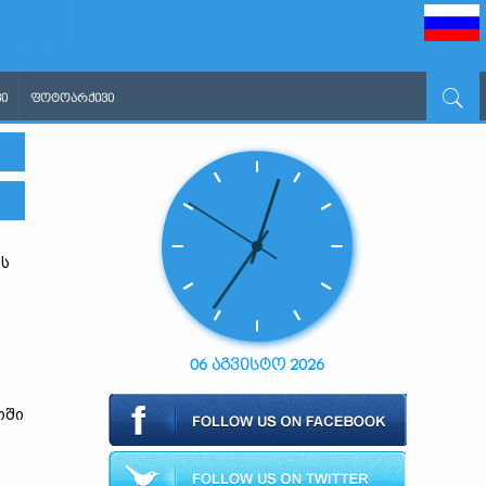
Ი
ᲤᲝᲢᲝᲐᲠᲥᲘᲕᲘ
ის
06 აგვისტო 2026
ოში