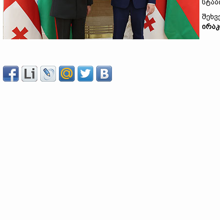
სტაბ
შეხვ
ირაკ