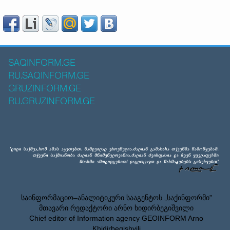
SAQINFORM.GE
RU.SAQINFORM.GE
GRUZINFORM.GE
RU.GRUZINFORM.GE
საინფორმაციო–ანალიტიკური სააგენტოს „საქინფორმი”
მთავარი რედაქტორი არნო ხიდირბეგიშვილი
Chief editor of Information agency GEOINFORM Arno
Khidirbegishvili