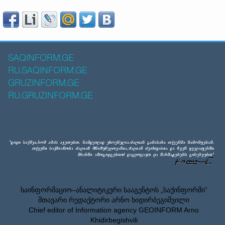
SAQINFORM.GE
RU.SAQINFORM.GE
GRUZINFORM.GE
RU.GRUZINFORM.GE
საინფორმაციო–ანალიტიკური სააგენტოს „საქინფორმი”
მთავარი რედაქტორი არნო ხიდირბეგიშვილი
Chief editor of Information agency GEOINFORM Arno
Khidirbegishvili