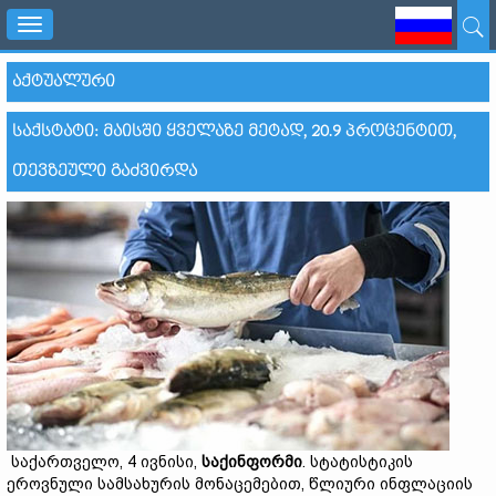
Toggle
navigation
ᲐᲥᲢᲣᲐᲚᲣᲠᲘ
ᲡᲐᲥᲡᲢᲐᲢᲘ: ᲛᲐᲘᲡᲨᲘ ᲧᲕᲔᲚᲐᲖᲔ ᲛᲔᲢᲐᲓ, 20.9 ᲞᲠᲝᲪᲔᲜᲢᲘᲗ,
ᲗᲔᲕᲖᲔᲣᲚᲘ ᲒᲐᲫᲕᲘᲠᲓᲐ
საქართველო, 4 ივნისი,
საქინფორმი
. სტატისტიკის
ეროვნული სამსახურის მონაცემებით, წლიური ინფლაციის