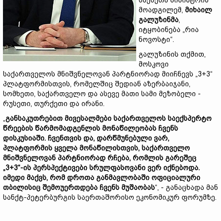
საქმეთა მინისტრის
მოადგილემ,
მიხაილ
გალუზინმა
,
იტყობინება „რია
ნოვოსტი“.
გალუზინის თქმით,
მოსკოვი
საქართველოს მნიშვნელოვან პარტნიორად მიიჩნევს „3+3“
პლატფორმისთვის, რომელშიც შედიან აზერბაიჯანი,
სომხეთი, საქართველო და ასევე მათი სამი მეზობელი -
რუსეთი, თურქეთი და ირანი.
„
განსაკუთრებით
მივესალმები
საქართველოს
საექსპერტო
წრეების
წარმომადგენლის
მონაწილეობას
ჩვენს
დისკუსიაში.
ჩვენთვის
და,
დარწმუნებული
ვარ,
პლატფორმის
ყველა
მონაწილისთვის,
საქართველო
მნიშვნელოვან
პარტნიორად
რჩება,
რომლის
გარეშეც
„3+3“-
ის
პერსპექტივები
სრულფასოვანი
ვერ
იქნებოდა.
იმედი
მაქვს,
რომ
დროთა
განმავლობაში
ოფიციალური
თბილისიც
შემოუერთდება
ჩვენს
მუშაობას
“, - განაცხადა მან
სანქტ-პეტერბურგის საერთაშორისო ეკონომიკურ ფორუმზე.