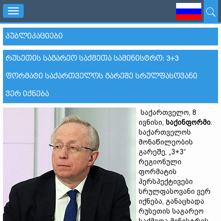
Toggle
navigation
ᲞᲣᲑᲚᲘᲙᲐᲪᲘᲔᲑᲘ
ᲠᲣᲡᲔᲗᲘᲡ ᲡᲐᲒᲐᲠᲔᲝ ᲡᲐᲥᲛᲔᲗᲐ ᲡᲐᲛᲘᲜᲘᲡᲢᲠᲝ: 3+3
ᲤᲝᲠᲛᲐᲢᲘ ᲡᲐᲥᲐᲠᲗᲕᲔᲚᲝᲡ ᲒᲐᲠᲔᲨᲔ ᲡᲠᲣᲚᲤᲐᲡᲝᲕᲐᲜᲘ
ᲕᲔᲠ ᲘᲥᲜᲔᲑᲐ
საქართველო, 8
ივნისი,
საქინფორმი
.
საქართველოს
მონაწილეობის
გარეშე, „3+3“
რეგიონული
ფორმატის
პერსპექტივები
სრულფასოვანი ვერ
იქნება, განაცხადა
რუსეთის საგარეო