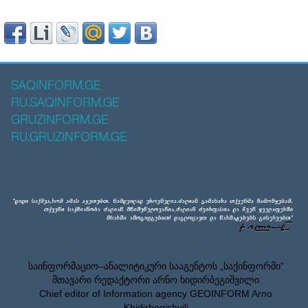
SAQINFORM.GE
RU.SAQINFORM.GE
GRUZINFORM.GE
RU.GRUZINFORM.GE
საინფორმაციო–ანალიტიკური სააგენტოს „საქინფორმი”
მთავარი რედაქტორი არნო ხიდირბეგიშვილი
Chief editor of Information agency GEOINFORM Arno
Khidirbegishvili