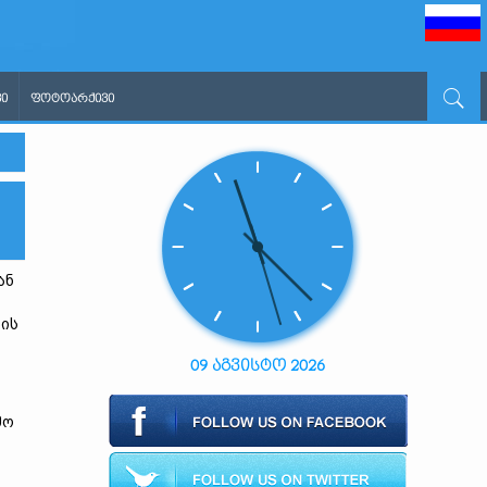
Ი
ᲤᲝᲢᲝᲐᲠᲥᲘᲕᲘ
ან
ბის
09 აგვისტო 2026
მო