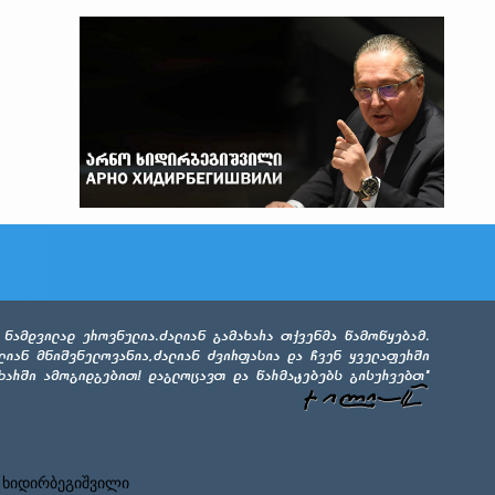
 ხიდირბეგიშვილი