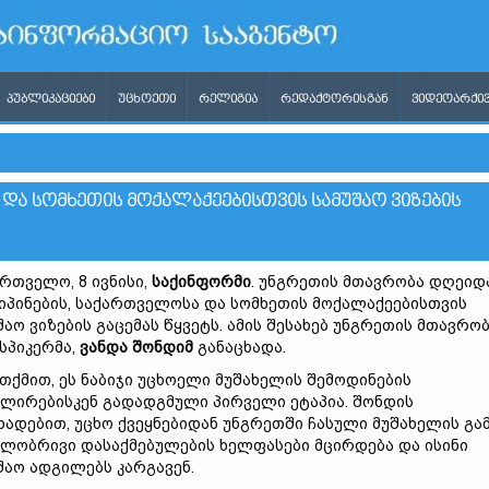
ᲞᲣᲑᲚᲘᲙᲐᲪᲘᲔᲑᲘ
ᲣᲪᲮᲝᲔᲗᲘ
ᲠᲔᲚᲘᲒᲘᲐ
ᲠᲔᲓᲐᲥᲢᲝᲠᲘᲡᲒᲐᲜ
ᲕᲘᲓᲔᲝᲐᲠᲥᲘᲕ
ᲓᲐ ᲡᲝᲛᲮᲔᲗᲘᲡ ᲛᲝᲥᲐᲚᲐᲥᲔᲔᲑᲘᲡᲗᲕᲘᲡ ᲡᲐᲛᲣᲨᲐᲝ ᲕᲘᲖᲔᲑᲘᲡ
რთველო, 8 ივნისი,
საქინფორმი
. უნგრეთის მთავრობა დღეიდ
პინების, საქართველოსა და სომხეთის მოქალაქეებისთვის
შაო ვიზების გაცემას წყვეტს. ამის შესახებ უნგრეთის მთავრო
სპიკერმა,
ვანდა შონდიმ
განაცხადა.
 თქმით, ეს ნაბიჯი უცხოელი მუშახელის შემოდინების
ლირებისკენ გადადგმული პირველი ეტაპია. შონდის
ხადებით, უცხო ქვეყნებიდან უნგრეთში ჩასული მუშახელის გა
ლობრივი დასაქმებულების ხელფასები მცირდება და ისინი
შაო ადგილებს კარგავენ.