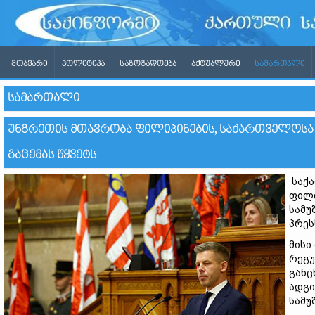
ᲛᲗᲐᲕᲐᲠᲘ
ᲞᲝᲚᲘᲢᲘᲙᲐ
ᲡᲐᲖᲝᲒᲐᲓᲝᲔᲑᲐ
ᲐᲥᲢᲣᲐᲚᲣᲠᲘ
ᲡᲐᲛᲐᲠᲗᲐᲚᲘ
ᲡᲐᲛᲐᲠᲗᲐᲚᲘ
ᲣᲜᲒᲠᲔᲗᲘᲡ ᲛᲗᲐᲕᲠᲝᲑᲐ ᲤᲘᲚᲘᲞᲘᲜᲔᲑᲘᲡ, ᲡᲐᲥᲐᲠᲗᲕᲔᲚᲝᲡᲐ 
ᲒᲐᲪᲔᲛᲐᲡ ᲬᲧᲕᲔᲢᲡ
საქა
ფილი
სამუ
პრეს
მისი
რეგუ
განც
ადგი
სამუ