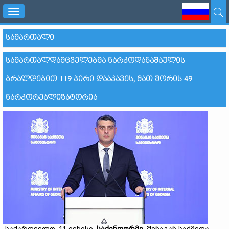
Toggle
navigation
ᲡᲐᲛᲐᲠᲗᲐᲚᲘ
ᲡᲐᲛᲐᲠᲗᲐᲚᲓᲐᲛᲪᲕᲔᲚᲔᲑᲛᲐ ᲜᲐᲠᲙᲝᲓᲐᲜᲐᲨᲐᲣᲚᲘᲡ
ᲑᲠᲐᲚᲓᲔᲑᲘᲗ 119 ᲞᲘᲠᲘ ᲓᲐᲐᲙᲐᲕᲔᲡ, ᲛᲐᲗ ᲨᲝᲠᲘᲡ 49
ᲜᲐᲠᲙᲝᲠᲔᲐᲚᲘᲖᲐᲢᲝᲠᲘᲐ