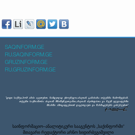
SAQINFORM.GE
RU.SAQINFORM.GE
GRUZINFORM.GE
RU.GRUZINFORM.GE
საინფორმაციო–ანალიტიკური სააგენტოს „საქინფორმი”
მთავარი რედაქტორი არნო ხიდირბეგიშვილი