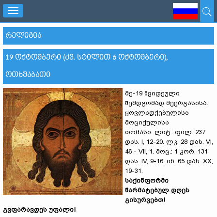
Toggle
navigation
ᲠᲔᲚᲘᲒᲘᲐ
19 ᲝᲥᲢᲝᲛᲑᲔᲠᲘ (ᲫᲕ. ᲡᲢᲘᲚᲘᲗ 6 ᲝᲥᲢᲝᲛᲑᲔᲠᲘ),
ᲝᲗᲮᲨᲐᲑᲐᲗᲘ
მე-19 შვიდეული
შემდგომად მეერგასისა.
ყოვლადქებულისა
მოციქულისა
თომასი. ლიტ.: ფილ. 237
დას. I, 12-20. ლკ. 28 დას. VI,
46 - VII, 1. მოც.: 1 კორ. 131
დას. IV, 9-16. ინ. 65 დას. XX,
19-31.
საქინფორმი
წარმატებულ დღეს
გისურვებთ!
გვფარავდეს უფალი!