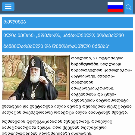
Toggle
navigation
ᲠᲔᲚᲘᲒᲘᲐ
ᲘᲚᲘᲐ ᲛᲔᲝᲠᲔ: „ᲕᲤᲘᲥᲠᲝᲑ, ᲡᲐᲥᲐᲠᲗᲕᲔᲚᲝ ᲛᲝᲛᲐᲕᲐᲚᲨᲘ
ᲒᲐᲜᲕᲘᲗᲐᲠᲔᲑᲣᲚᲘ ᲓᲐ ᲓᲔᲛᲝᲙᲠᲐᲢᲘᲣᲚᲘ ᲘᲥᲜᲔᲑᲐ“
თბილისი, 27 ოქტომბერი,
საქინფორმი.
სრულიად
საქართველოს კათოლიკოს-
პატრიარქი, მცხეთა-
თბილისის
მთავარეპისკოპოსი,
ბიჭვინთისა და ცხუმ-
აფხაზეთის მიტროპოლიტი,
უწმიდესი და უნეტარესი ილია მეორე რუმინეთის დეპუტატთა
პალატის თავმჯდომარე რობერტა ალმა ანასტასეს შეხვდა.
რუმინეთის დელეგაციასთან შეხვედრაზე, რომელიც
საპატრიარქოში შედგა, ორი ქვეყნის რელიგიური
ურთიერთობების გაღრმავებაზე ისაუბრეს.