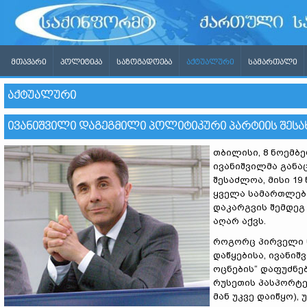
ᲛᲗᲐᲕᲐᲠᲘ
ᲞᲝᲚᲘᲢᲘᲙᲐ
ᲡᲐᲖᲝᲒᲐᲓᲝᲔᲑᲐ
ᲐᲥᲢᲣᲐᲚᲣᲠᲘ
ᲡᲐᲛᲐᲠᲗᲐᲚᲘ
ᲐᲥᲢᲣᲐᲚᲣᲠᲘ
ᲘᲕᲐᲜᲘᲨᲕᲘᲚᲘ ᲓᲐᲒᲔᲒᲛᲘᲚᲘ ᲞᲝᲚᲘᲢᲘᲙᲣᲠᲘ ᲞᲐᲠᲢᲘᲘᲡ ᲨᲔᲡᲐ
თბილისი, 8 ნოემბე
ივანიშვილმა განა
შესაძლოა, მისი 19
ყველა სამართლებ
დაკარგვის შემდეგ
აღარ აქვს.
როგორც პირველი 
დაწყებისა, ივანი
ოცნების“ დაფუძნე
რუსეთის პასპორტე
მან უკვე დაიწყო)