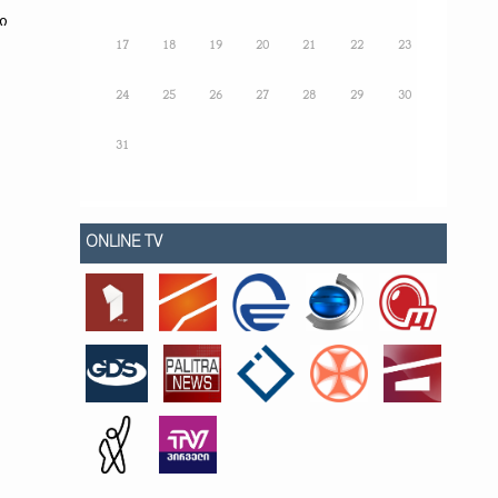
ი
17
18
19
20
21
22
23
24
25
26
27
28
29
30
31
ONLINE TV