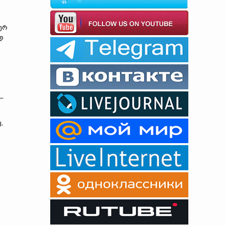
ურ
დ
–
,