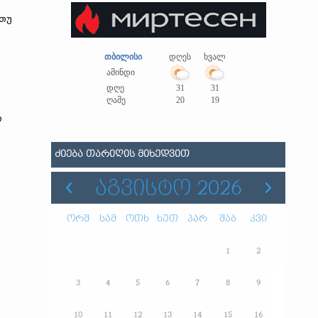
 თუ
თბილისი
დღეს
ხვალ
ამინდი
დღე
31
31
ღამე
20
19
ი
ᲫᲘᲔᲑᲐ ᲗᲐᲠᲘᲦᲘᲡ ᲛᲘᲮᲔᲓᲕᲘᲗ
ᲐᲒᲕᲘᲡᲢᲝ 2026
ორშ
სამ
ოთხ
ხუთ
პარ
შაბ
კვი
1
2
3
4
5
6
7
8
9
ს
10
11
12
13
14
15
16