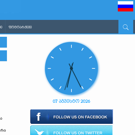
Ი
ᲤᲝᲢᲝᲐᲠᲥᲘᲕᲘ
07 აგვისტო 2026
ა
ირი