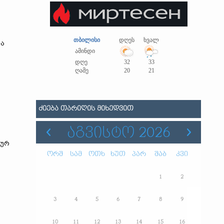
ს
თბილისი
დღეს
ხვალ
რა
ამინდი
დღე
32
33
ღამე
20
21
ᲫᲘᲔᲑᲐ ᲗᲐᲠᲘᲦᲘᲡ ᲛᲘᲮᲔᲓᲕᲘᲗ
ᲐᲒᲕᲘᲡᲢᲝ 2026
კურ
ორშ
სამ
ოთხ
ხუთ
პარ
შაბ
კვი
1
2
3
4
5
6
7
8
9
10
11
12
13
14
15
16