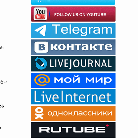
ის
რტო
ის
ა