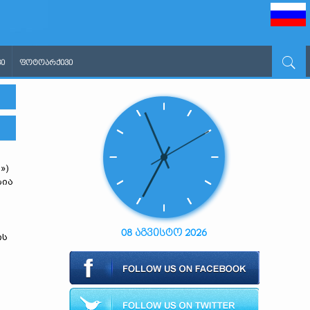
Ი
ᲤᲝᲢᲝᲐᲠᲥᲘᲕᲘ
»)
ზია
08 აგვისტო 2026
ის