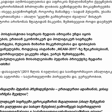
კადაფი აღმოსავლეთისა და აფრიკის მუსლიმანური ქვეყნები
ტერორიზმთან ბრძოლაში ლიბიის გუშინდელმა მოკავშირეებმა
ისევე გაუსწორდნენ, როგორც მანამდე – სადამ ჰუსეინს, უსამა
აერთიანება – ახალი "ყელში გაჩხერილი ძვალია" მისტერ
ტორი არიზონას შტატიდან მაკეინი, შემთხვევით როდი დაემუქ
პოსტსაბჭოთა სივრცის მედიის ამოცანა უნდა იყოს
ების, ერთიან ეკონომიკურ და პოლიტიკურ სივრცეში
არტება, რუსეთის მიმართ მიკერძოებისა და ფობიების
ვანელებმა, როდესაც ასტანაში
„
ФЕАМ-2011
“
-
ზე შეიკრიბებიან,
ორმაციული ვაკუუმი ანდა, უარეს შემთხვევაში,
ესპუბლიკების მოსახლეობაში პუტინის პროექტზე მცდარი
ითხში!
-დასავალს“(2011 წლის 4 ივლისი) და საინფორმაციო ანალიტი
ბის ავტორმა – საქართველოში პირველმა და, ჯერჯერობით,
მავალში პუტინის პრეზიდენტობა
–
ერთადერთი ადამიანის, ვისაც
არჩენა შეუძლია
“
;
იტიკურ სივრცეში ევროკავშირის მაგალითით (ახალ შენგენის
ნი ვალუტითა და საბაჟო წესებით) გამოიწვევს საქართველოს
რთველო+რუსეთი = საქართველო+აფხაზეთი+სამხრეთ ოსეთი
“
.