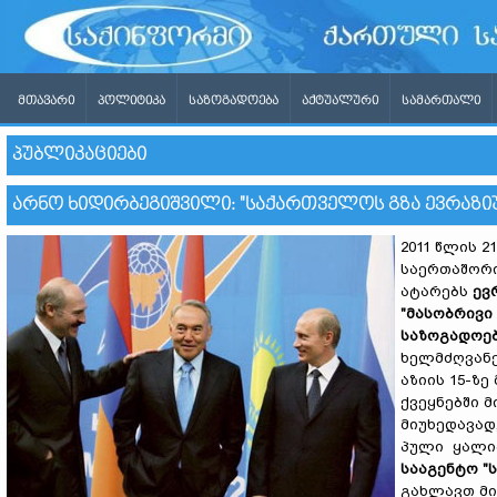
ᲛᲗᲐᲕᲐᲠᲘ
ᲞᲝᲚᲘᲢᲘᲙᲐ
ᲡᲐᲖᲝᲒᲐᲓᲝᲔᲑᲐ
ᲐᲥᲢᲣᲐᲚᲣᲠᲘ
ᲡᲐᲛᲐᲠᲗᲐᲚᲘ
ᲞᲣᲑᲚᲘᲙᲐᲪᲘᲔᲑᲘ
ᲐᲠᲜᲝ ᲮᲘᲓᲘᲠᲑᲔᲒᲘᲨᲕᲘᲚᲘ: "ᲡᲐᲥᲐᲠᲗᲕᲔᲚᲝᲡ ᲒᲖᲐ ᲔᲕᲠᲐᲖᲘᲣᲚ
2011 წლის 
საერთაშორი
ატარებს
ევ
"მასობრივი
საზოგადოებ
ხელმძღვანე
აზიის 15-ზ
ქვეყნებში 
მიუხედავად
პული ყალიბ
სააგენტო "
გახლავთ მი