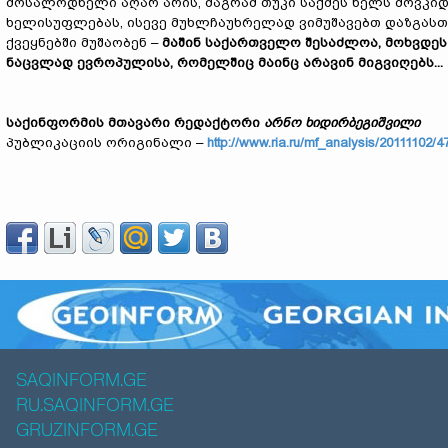
მოსალოდნელი აღარ არის, მაგრამ თუკი საქმეს ხელს მოვკ
ხელისუფლებას, ისევე მუხლჩაუხრელად ვიმუშავებთ დაზგასთ
ქვეყნებში მუშაობენ –
მაშინ საქართველო შე
სა
ძლ
ო
ა
,
მოხვდეს
ნაცვლად ევროპულისა, რომელშიც მაინც
არავინ მიგვიღებს...
საქინფორმის
მთავარი რედაქტორი
არნო ხიდირბეგიშვილი
პუბლიკაციის ორიგინალი
–
http://www.ria.ru/mf_analysis/20111102/4
SAQINFORM.GE
RU.SAQINFORM.GE
GRUZINFORM.GE