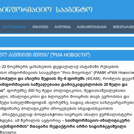
ᲞᲣᲑᲚᲘᲙᲐᲪᲘᲔᲑᲘ
ᲣᲪᲮᲝᲔᲗᲘ
ᲠᲔᲚᲘᲒᲘᲐ
ᲠᲔᲓᲐᲥᲢᲝᲠᲘᲡᲒᲐᲜ
ᲕᲘᲓᲔᲝᲐᲠᲥᲘᲕ
 ᲙᲐᲕᲨᲘᲠᲨᲘ ᲛᲘᲓᲘᲡ" ("РИА НОВОСТИ")
21-22 ნოემბერს ყაზახეთის დედაქალაქ ასტანაში რუსეთის
სო ინფორმაციის სააგენტო "რია ნოვოსტი" (РАМИ «РИА Новости
როპული და აზიური მედიის მე-6 ფორუმს
(ФЕАМ), რომლის დევი
 ინფორმაციის საშუალებათა დამოუკიდებლობის 20 წელი და
ა"
. ფორუმზე 250-ზე მეტი პოლიტიკოსი, მედიასაშუალებათა
ლი, ანალიტიკოსი და ბლოგერი მოიყრის თავს ევროპისა და
ე მეტი სახელმწიფოდან. ფორუმზე, სადაც ახალი საზღვარგარეთ
მიმდინარე პოლიტიკური პროცესების სხვადასხვაობის
, პრაქტიკულად პოსტსაბჭოთა სივრცის ახალი ჟურნალისტური
დება, ამ წერილის ავტორიც –
საინფორმაციო-ანალიტიკური
საქინფორმის" მთავარი რედაქტორი არნო ხიდირბეგიშვილი
წვეული.