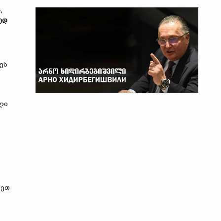
,
ედ
ეს
ლი
რეთ