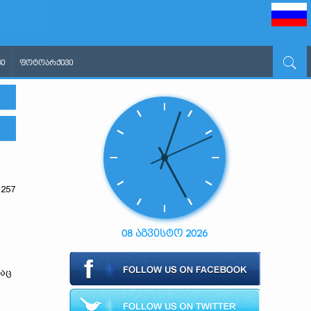
Ი
ᲤᲝᲢᲝᲐᲠᲥᲘᲕᲘ
257
08 აგვისტო 2026
დაც