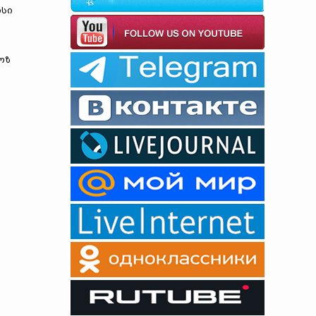
ისი
ოზ