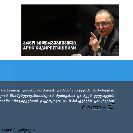
 ხიდირბეგიშვილი