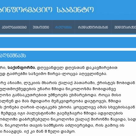
ᲞᲣᲑᲚᲘᲙᲐᲪᲘᲔᲑᲘ
ᲣᲪᲮᲝᲔᲗᲘ
ᲠᲔᲚᲘᲒᲘᲐ
ᲠᲔᲓᲐᲥᲢᲝᲠᲘᲡᲒᲐᲜ
ᲕᲘᲓᲔᲝᲐᲠᲥᲘᲕ
ᲐᲦᲜᲘᲨᲜᲐᲕᲡ
ერი,
საქინფორმი.
დღევანდელ დღესთან დაკავშირებით
ედ ტაძრებში საზეიმო წირვა-ლოცვა აღევლინება.
რე აზიაში, ლუკიის მხარის ქალაქ პათარაში, ქრისტეს შობიდან 
აულთმოქმედების უნარი წმიდა ნიკოლოზმა შობიდანვე
ლოზი განსაკუთრებით უმწეოებს ეხმარებოდა. როცა მისი
ლნენ და მას მდიდარი მემკვიდრეობა დაუტოვეს, წმიდა
 ქონება ღარიბ-ღატაკებს უბოძა. ყოველივე ამას სხვებისაგან
შემდეგ იგი პალესტინაში გაემგზავრა წმიდა ადგილების
შობლოში დაბრუნებული ნიკოლოზი ქალაქ მირონში წავიდა, სა
ს. ნიკოლოზი თავის სამწყსოს აძლიერებდა, რის გამოც ის
 ჩააგდეს. იქ კი მან 8 წელი დაჰყო.