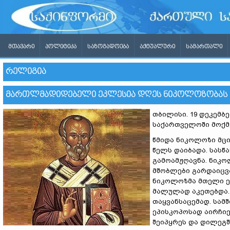
ᲛᲗᲐᲕᲐᲠᲘ
ᲞᲝᲚᲘᲢᲘᲙᲐ
ᲡᲐᲖᲝᲒᲐᲓᲝᲔᲑᲐ
ᲐᲥᲢᲣᲐᲚᲣᲠᲘ
ᲡᲐᲛᲐᲠᲗᲐᲚᲘ
ᲠᲔᲚᲘᲒᲘᲐ
ᲛᲐᲠᲗᲚᲛᲐᲓᲘᲓᲔᲑᲔᲚᲘ ᲔᲙᲚᲔᲡᲘᲐ ᲓᲦᲔᲡ ᲜᲘᲙᲝᲚᲝᲖᲝᲑᲐᲡ 
თბილისი. 19 დეკემბ
საქართველოში მოქმ
წმიდა ნიკოლოზი მცი
წელს დაიბადა. სასწ
გამოამჟღავნა. ნიკო
მშობლები გარდაიცვა
ნიკოლოზმა მთელი ეს
მალულად აკეთებდა. 
თაყვანსაცემად. სამ
ეპისკოპოსად აირჩიე
შეიპყრეს და დილეგში