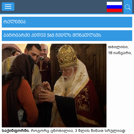
Toggle
navigation
ᲠᲔᲚᲘᲒᲘᲐ
ᲞᲐᲢᲠᲘᲐᲠᲥᲘ ᲙᲘᲓᲔᲕ 565 ᲩᲕᲘᲚᲡ ᲛᲝᲜᲐᲗᲚᲐᲕᲡ
თბილისი,
18 იანვარი,
საქინფორმი.
როგორც ცნობილია, 3 წლის წინათ სრულიად