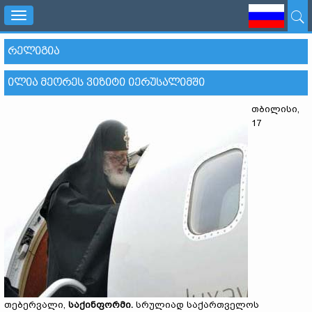
Toggle
navigation
ᲠᲔᲚᲘᲒᲘᲐ
ᲘᲚᲘᲐ ᲛᲔᲝᲠᲔᲡ ᲕᲘᲖᲘᲢᲘ ᲘᲔᲠᲣᲡᲐᲚᲘᲛᲨᲘ
თბილისი,
17
თებერვალი,
საქინფორმი
.
სრულიად საქართველოს